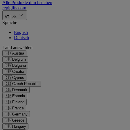
Alle Produkte durchsuchen
repigifts
.
com
AT
|
de
Sprache
English
Deutsch
Land auswählen
🇦🇹
Austria
🇧🇪
Belgium
🇧🇬
Bulgaria
🇭🇷
Croatia
🇨🇾
Cyprus
🇨🇿
Czech Republic
🇩🇰
Denmark
🇪🇪
Estonia
🇫🇮
Finland
🇫🇷
France
🇩🇪
Germany
🇬🇷
Greece
🇭🇺
Hungary