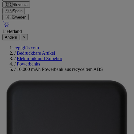
🇸🇮
Slovenia
🇪🇸
Spain
🇸🇪
Sweden
Lieferland
Ändern
×
repigifts.com
/
Bedruckbare Artikel
/
Elektronik und Zubehör
/
Powerbanks
/
10.000 mAh Powerbank aus recyceltem ABS