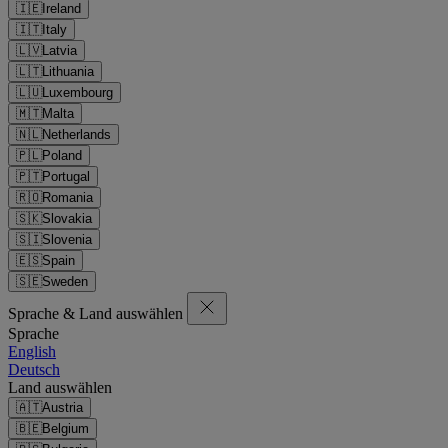
🇮🇪
Ireland
🇮🇹
Italy
🇱🇻
Latvia
🇱🇹
Lithuania
🇱🇺
Luxembourg
🇲🇹
Malta
🇳🇱
Netherlands
🇵🇱
Poland
🇵🇹
Portugal
🇷🇴
Romania
🇸🇰
Slovakia
🇸🇮
Slovenia
🇪🇸
Spain
🇸🇪
Sweden
Sprache & Land auswählen
Sprache
English
Deutsch
Land auswählen
🇦🇹
Austria
🇧🇪
Belgium