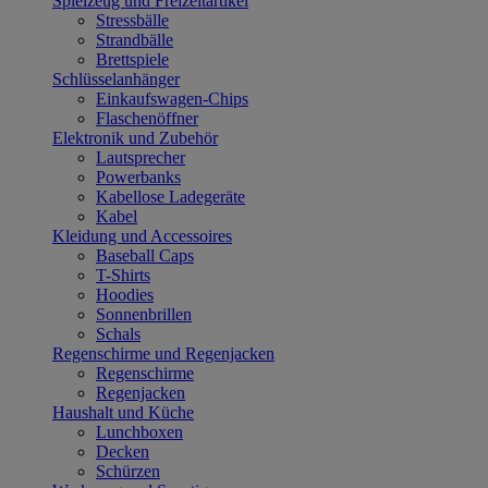
Spielzeug und Freizeitartikel
Stressbälle
Strandbälle
Brettspiele
Schlüsselanhänger
Einkaufswagen-Chips
Flaschenöffner
Elektronik und Zubehör
Lautsprecher
Powerbanks
Kabellose Ladegeräte
Kabel
Kleidung und Accessoires
Baseball Caps
T-Shirts
Hoodies
Sonnenbrillen
Schals
Regenschirme und Regenjacken
Regenschirme
Regenjacken
Haushalt und Küche
Lunchboxen
Decken
Schürzen