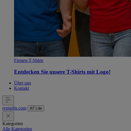
Firmen-T-Shirts
Entdecken Sie unsere T-Shirts mit Logo!
Über uns
Kontakt
repigifts
.
com
AT
|
de
Kategorien
Alle Kategorien