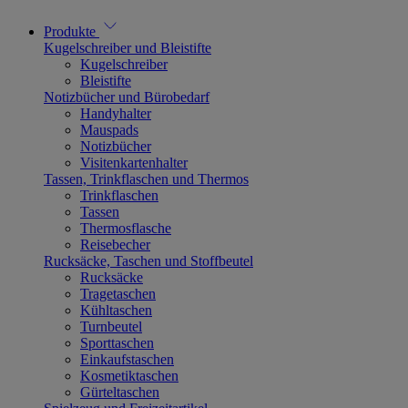
Produkte
Kugelschreiber und Bleistifte
Kugelschreiber
Bleistifte
Notizbücher und Bürobedarf
Handyhalter
Mauspads
Notizbücher
Visitenkartenhalter
Tassen, Trinkflaschen und Thermos
Trinkflaschen
Tassen
Thermosflasche
Reisebecher
Rucksäcke, Taschen und Stoffbeutel
Rucksäcke
Tragetaschen
Kühltaschen
Turnbeutel
Sporttaschen
Einkaufstaschen
Kosmetiktaschen
Gürteltaschen