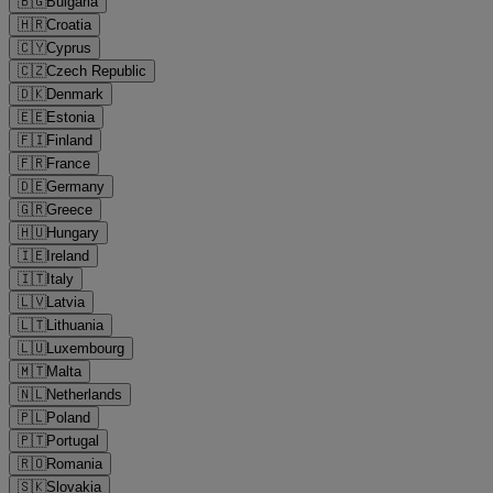
🇧🇬
Bulgaria
🇭🇷
Croatia
🇨🇾
Cyprus
🇨🇿
Czech Republic
🇩🇰
Denmark
🇪🇪
Estonia
🇫🇮
Finland
🇫🇷
France
🇩🇪
Germany
🇬🇷
Greece
🇭🇺
Hungary
🇮🇪
Ireland
🇮🇹
Italy
🇱🇻
Latvia
🇱🇹
Lithuania
🇱🇺
Luxembourg
🇲🇹
Malta
🇳🇱
Netherlands
🇵🇱
Poland
🇵🇹
Portugal
🇷🇴
Romania
🇸🇰
Slovakia