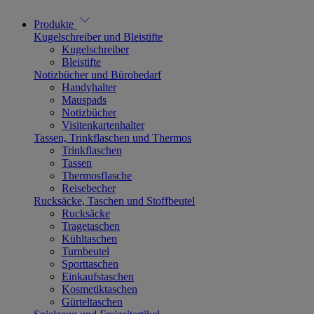
Produkte
Kugelschreiber und Bleistifte
Kugelschreiber
Bleistifte
Notizbücher und Bürobedarf
Handyhalter
Mauspads
Notizbücher
Visitenkartenhalter
Tassen, Trinkflaschen und Thermos
Trinkflaschen
Tassen
Thermosflasche
Reisebecher
Rucksäcke, Taschen und Stoffbeutel
Rucksäcke
Tragetaschen
Kühltaschen
Turnbeutel
Sporttaschen
Einkaufstaschen
Kosmetiktaschen
Gürteltaschen