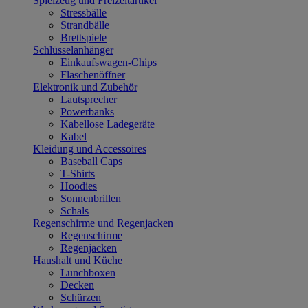
Spielzeug und Freizeitartikel
Stressbälle
Strandbälle
Brettspiele
Schlüsselanhänger
Einkaufswagen-Chips
Flaschenöffner
Elektronik und Zubehör
Lautsprecher
Powerbanks
Kabellose Ladegeräte
Kabel
Kleidung und Accessoires
Baseball Caps
T-Shirts
Hoodies
Sonnenbrillen
Schals
Regenschirme und Regenjacken
Regenschirme
Regenjacken
Haushalt und Küche
Lunchboxen
Decken
Schürzen