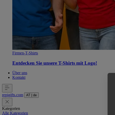
Firmen-T-Shirts
Entdecken Sie unsere T-Shirts mit Logo!
Über uns
Kontakt
repigifts
.
com
AT
|
de
Kategorien
Alle Kategorien