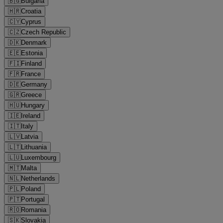
🇧🇬
Bulgaria
🇭🇷
Croatia
🇨🇾
Cyprus
🇨🇿
Czech Republic
🇩🇰
Denmark
🇪🇪
Estonia
🇫🇮
Finland
🇫🇷
France
🇩🇪
Germany
🇬🇷
Greece
🇭🇺
Hungary
🇮🇪
Ireland
🇮🇹
Italy
🇱🇻
Latvia
🇱🇹
Lithuania
🇱🇺
Luxembourg
🇲🇹
Malta
🇳🇱
Netherlands
🇵🇱
Poland
🇵🇹
Portugal
🇷🇴
Romania
🇸🇰
Slovakia