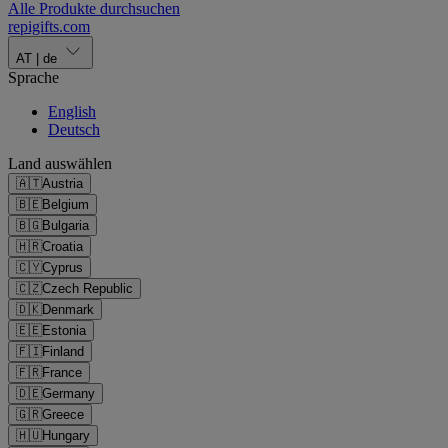
Alle Produkte durchsuchen
repigifts
.
com
AT
|
de
Sprache
English
Deutsch
Land auswählen
🇦🇹
Austria
🇧🇪
Belgium
🇧🇬
Bulgaria
🇭🇷
Croatia
🇨🇾
Cyprus
🇨🇿
Czech Republic
🇩🇰
Denmark
🇪🇪
Estonia
🇫🇮
Finland
🇫🇷
France
🇩🇪
Germany
🇬🇷
Greece
🇭🇺
Hungary