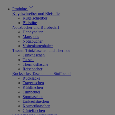
Produkte
Kugelschreiber und Bleistifte
Kugelschreiber
Bleistifte
Notizbücher und Bürobedarf
Handyhalter
Mauspads
Notizbücher
Visitenkartenhalter
Tassen, Trinkflaschen und Thermos
Trinkflaschen
Tassen
Thermosflasche
Reisebecher
Rucksäcke, Taschen und Stoffbeutel
Rucksäcke
Tragetaschen
Kühltaschen
Turnbeutel
Sporttaschen
Einkaufstaschen
Kosmetiktaschen
Gürteltaschen