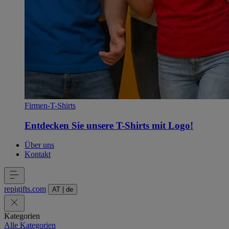
Firmen-T-Shirts
Entdecken Sie unsere T-Shirts mit Logo!
Über uns
Kontakt
repigifts
.
com
AT
|
de
Kategorien
Alle Kategorien