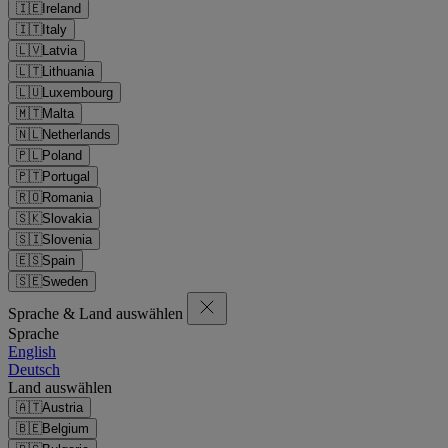
🇮🇪
Ireland
🇮🇹
Italy
🇱🇻
Latvia
🇱🇹
Lithuania
🇱🇺
Luxembourg
🇲🇹
Malta
🇳🇱
Netherlands
🇵🇱
Poland
🇵🇹
Portugal
🇷🇴
Romania
🇸🇰
Slovakia
🇸🇮
Slovenia
🇪🇸
Spain
🇸🇪
Sweden
Sprache & Land auswählen
Sprache
English
Deutsch
Land auswählen
🇦🇹
Austria
🇧🇪
Belgium