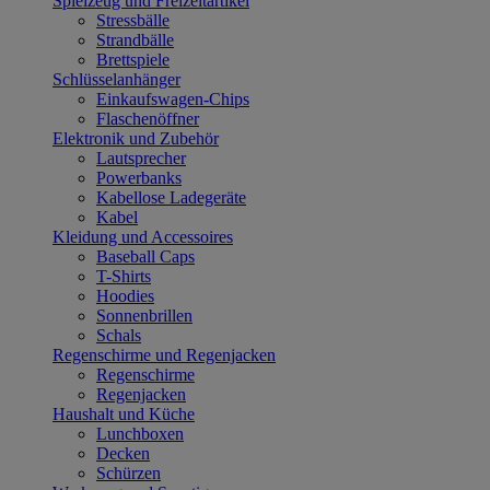
Spielzeug und Freizeitartikel
Stressbälle
Strandbälle
Brettspiele
Schlüsselanhänger
Einkaufswagen-Chips
Flaschenöffner
Elektronik und Zubehör
Lautsprecher
Powerbanks
Kabellose Ladegeräte
Kabel
Kleidung und Accessoires
Baseball Caps
T-Shirts
Hoodies
Sonnenbrillen
Schals
Regenschirme und Regenjacken
Regenschirme
Regenjacken
Haushalt und Küche
Lunchboxen
Decken
Schürzen