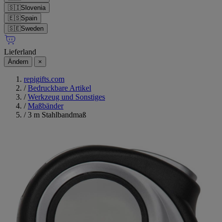
🇸🇮
Slovenia
🇪🇸
Spain
🇸🇪
Sweden
Lieferland
Ändern
×
repigifts.com
/
Bedruckbare Artikel
/
Werkzeug und Sonstiges
/
Maßbänder
/
3 m Stahlbandmaß