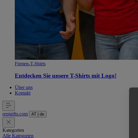
Firmen-T-Shirts
Entdecken Sie unsere T-Shirts mit Logo!
Über uns
Kontakt
repigifts
.
com
AT
|
de
Kategorien
Alle Kategorien