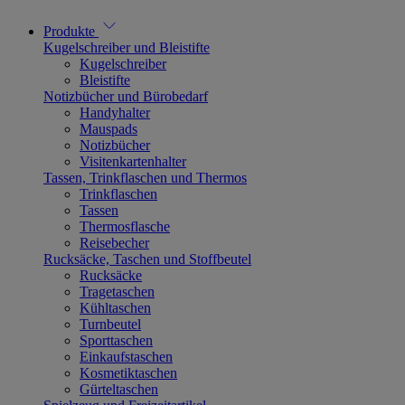
Produkte
Kugelschreiber und Bleistifte
Kugelschreiber
Bleistifte
Notizbücher und Bürobedarf
Handyhalter
Mauspads
Notizbücher
Visitenkartenhalter
Tassen, Trinkflaschen und Thermos
Trinkflaschen
Tassen
Thermosflasche
Reisebecher
Rucksäcke, Taschen und Stoffbeutel
Rucksäcke
Tragetaschen
Kühltaschen
Turnbeutel
Sporttaschen
Einkaufstaschen
Kosmetiktaschen
Gürteltaschen