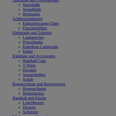
Spielzeug und Freizeitartikel
Stressbälle
Strandbälle
Brettspiele
Schlüsselanhänger
Einkaufswagen-Chips
Flaschenöffner
Elektronik und Zubehör
Lautsprecher
Powerbanks
Kabellose Ladegeräte
Kabel
Kleidung und Accessoires
Baseball Caps
T-Shirts
Hoodies
Sonnenbrillen
Schals
Regenschirme und Regenjacken
Regenschirme
Regenjacken
Haushalt und Küche
Lunchboxen
Decken
Schürzen