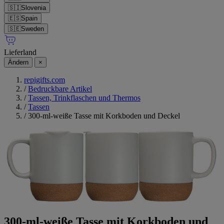
🇸🇮
Slovenia
🇪🇸
Spain
🇸🇪
Sweden
Lieferland
Ändern
×
repigifts.com
/
Bedruckbare Artikel
/
Tassen, Trinkflaschen und Thermos
/
Tassen
/
300-ml-weiße Tasse mit Korkboden und Deckel
300-ml-weiße Tasse mit Korkboden und