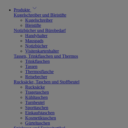
Produkte
Kugelschreiber und Bleistifte
Kugelschreiber
Bleistifte
Notizbücher und Bürobedarf
Handyhalter
Mauspads
Notizbücher
Visitenkartenhalter
Tassen, Trinkflaschen und Thermos
Trinkflaschen
Tassen
Thermosflasche
Reisebecher
Rucksäcke, Taschen und Stoffbeutel
Rucksäcke
Tragetaschen
Kühltaschen
Turnbeutel
Sporttaschen
Einkaufstaschen
Kosmetiktaschen
Gürteltaschen