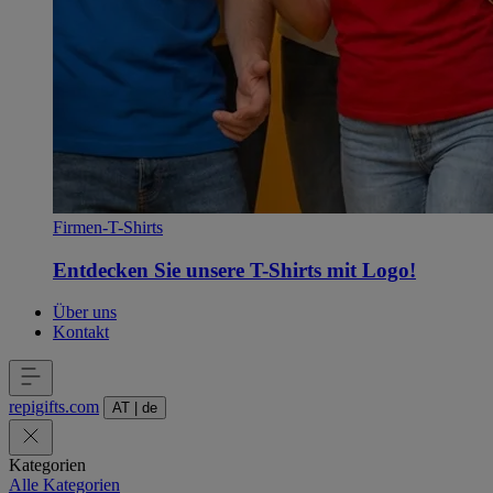
Firmen-T-Shirts
Entdecken Sie unsere T-Shirts mit Logo!
Über uns
Kontakt
repigifts
.
com
AT
|
de
Kategorien
Alle Kategorien