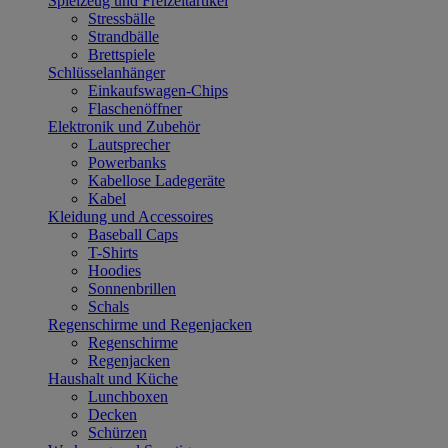
Spielzeug und Freizeitartikel
Stressbälle
Strandbälle
Brettspiele
Schlüsselanhänger
Einkaufswagen-Chips
Flaschenöffner
Elektronik und Zubehör
Lautsprecher
Powerbanks
Kabellose Ladegeräte
Kabel
Kleidung und Accessoires
Baseball Caps
T-Shirts
Hoodies
Sonnenbrillen
Schals
Regenschirme und Regenjacken
Regenschirme
Regenjacken
Haushalt und Küche
Lunchboxen
Decken
Schürzen