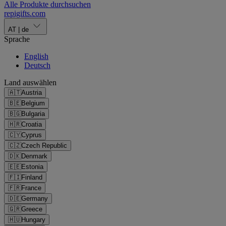
Alle Produkte durchsuchen
repigifts
.
com
AT
|
de
Sprache
English
Deutsch
Land auswählen
🇦🇹
Austria
🇧🇪
Belgium
🇧🇬
Bulgaria
🇭🇷
Croatia
🇨🇾
Cyprus
🇨🇿
Czech Republic
🇩🇰
Denmark
🇪🇪
Estonia
🇫🇮
Finland
🇫🇷
France
🇩🇪
Germany
🇬🇷
Greece
🇭🇺
Hungary