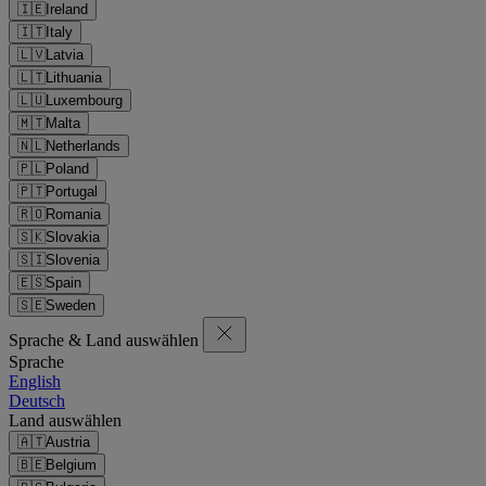
🇮🇪
Ireland
🇮🇹
Italy
🇱🇻
Latvia
🇱🇹
Lithuania
🇱🇺
Luxembourg
🇲🇹
Malta
🇳🇱
Netherlands
🇵🇱
Poland
🇵🇹
Portugal
🇷🇴
Romania
🇸🇰
Slovakia
🇸🇮
Slovenia
🇪🇸
Spain
🇸🇪
Sweden
Sprache & Land auswählen
Sprache
English
Deutsch
Land auswählen
🇦🇹
Austria
🇧🇪
Belgium