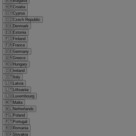
🇧🇬
Bulgaria
🇭🇷
Croatia
🇨🇾
Cyprus
🇨🇿
Czech Republic
🇩🇰
Denmark
🇪🇪
Estonia
🇫🇮
Finland
🇫🇷
France
🇩🇪
Germany
🇬🇷
Greece
🇭🇺
Hungary
🇮🇪
Ireland
🇮🇹
Italy
🇱🇻
Latvia
🇱🇹
Lithuania
🇱🇺
Luxembourg
🇲🇹
Malta
🇳🇱
Netherlands
🇵🇱
Poland
🇵🇹
Portugal
🇷🇴
Romania
🇸🇰
Slovakia