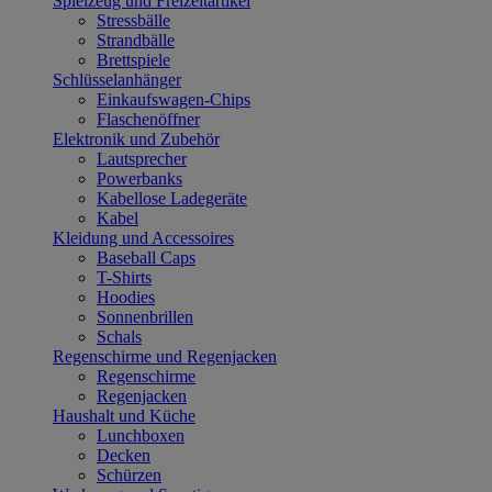
Spielzeug und Freizeitartikel
Stressbälle
Strandbälle
Brettspiele
Schlüsselanhänger
Einkaufswagen-Chips
Flaschenöffner
Elektronik und Zubehör
Lautsprecher
Powerbanks
Kabellose Ladegeräte
Kabel
Kleidung und Accessoires
Baseball Caps
T-Shirts
Hoodies
Sonnenbrillen
Schals
Regenschirme und Regenjacken
Regenschirme
Regenjacken
Haushalt und Küche
Lunchboxen
Decken
Schürzen