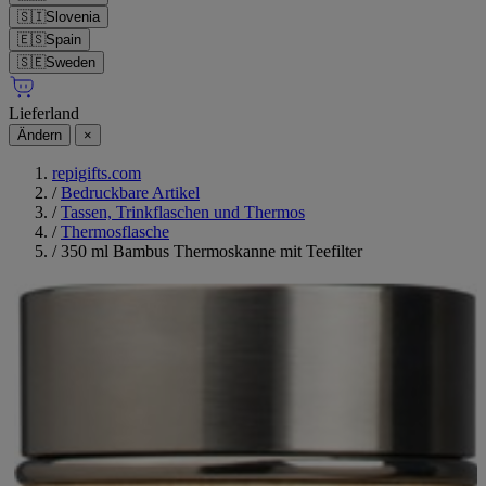
🇸🇮
Slovenia
🇪🇸
Spain
🇸🇪
Sweden
Lieferland
Ändern
×
repigifts.com
/
Bedruckbare Artikel
/
Tassen, Trinkflaschen und Thermos
/
Thermosflasche
/
350 ml Bambus Thermoskanne mit Teefilter