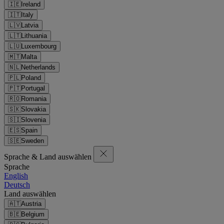
🇮🇪
Ireland
🇮🇹
Italy
🇱🇻
Latvia
🇱🇹
Lithuania
🇱🇺
Luxembourg
🇲🇹
Malta
🇳🇱
Netherlands
🇵🇱
Poland
🇵🇹
Portugal
🇷🇴
Romania
🇸🇰
Slovakia
🇸🇮
Slovenia
🇪🇸
Spain
🇸🇪
Sweden
Sprache & Land auswählen
Sprache
English
Deutsch
Land auswählen
🇦🇹
Austria
🇧🇪
Belgium