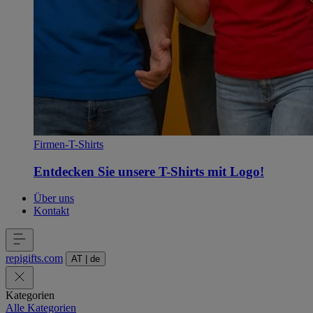
Firmen-T-Shirts
Entdecken Sie unsere T-Shirts mit Logo!
Über uns
Kontakt
repigifts
.
com
AT
|
de
Kategorien
Alle Kategorien