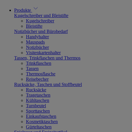
Produkte
Kugelschreiber und Bleistifte
Kugelschreiber
Bleistifte
Notizbücher und Bürobedarf
Handyhalter
Mauspads
Notizbücher
Visitenkartenhalter
Tassen, Trinkflaschen und Thermos
Trinkflaschen
Tassen
Thermosflasche
Reisebecher
Rucksäcke, Taschen und Stoffbeutel
Rucksäcke
Tragetaschen
Kühltaschen
Turnbeutel
Sporttaschen
Einkaufstaschen
Kosmetiktaschen
Gürteltaschen