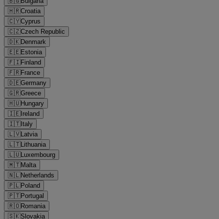
🇧🇬
Bulgaria
🇭🇷
Croatia
🇨🇾
Cyprus
🇨🇿
Czech Republic
🇩🇰
Denmark
🇪🇪
Estonia
🇫🇮
Finland
🇫🇷
France
🇩🇪
Germany
🇬🇷
Greece
🇭🇺
Hungary
🇮🇪
Ireland
🇮🇹
Italy
🇱🇻
Latvia
🇱🇹
Lithuania
🇱🇺
Luxembourg
🇲🇹
Malta
🇳🇱
Netherlands
🇵🇱
Poland
🇵🇹
Portugal
🇷🇴
Romania
🇸🇰
Slovakia