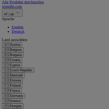
Alle Produkte durchsuchen
repigifts
.
com
AT
|
de
Sprache
English
Deutsch
Land auswählen
🇦🇹
Austria
🇧🇪
Belgium
🇧🇬
Bulgaria
🇭🇷
Croatia
🇨🇾
Cyprus
🇨🇿
Czech Republic
🇩🇰
Denmark
🇪🇪
Estonia
🇫🇮
Finland
🇫🇷
France
🇩🇪
Germany
🇬🇷
Greece
🇭🇺
Hungary