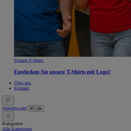
Firmen-T-Shirts
Entdecken Sie unsere T-Shirts mit Logo!
Über uns
Kontakt
repigifts
.
com
AT
|
de
Kategorien
Alle Kategorien