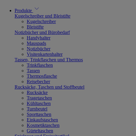
Produkte
Kugelschreiber und Bleistifte
Kugelschreiber
Bleistifte
Notizbücher und Bürobedarf
Handyhalter
Mauspads
Notizbücher
Visitenkartenhalter
Tassen, Trinkflaschen und Thermos
Trinkflaschen
Tassen
Thermosflasche
Reisebecher
Rucksäcke, Taschen und Stoffbeutel
Rucksäcke
Tragetaschen
Kühltaschen
Turnbeutel
Sporttaschen
Einkaufstaschen
Kosmetiktaschen
Gürteltaschen