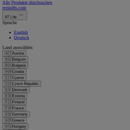
Alle Produkte durchsuchen
repigifts
.
com
AT
|
de
Sprache
English
Deutsch
Land auswählen
🇦🇹
Austria
🇧🇪
Belgium
🇧🇬
Bulgaria
🇭🇷
Croatia
🇨🇾
Cyprus
🇨🇿
Czech Republic
🇩🇰
Denmark
🇪🇪
Estonia
🇫🇮
Finland
🇫🇷
France
🇩🇪
Germany
🇬🇷
Greece
🇭🇺
Hungary