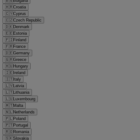
🇧🇬
Bulgaria
🇭🇷
Croatia
🇨🇾
Cyprus
🇨🇿
Czech Republic
🇩🇰
Denmark
🇪🇪
Estonia
🇫🇮
Finland
🇫🇷
France
🇩🇪
Germany
🇬🇷
Greece
🇭🇺
Hungary
🇮🇪
Ireland
🇮🇹
Italy
🇱🇻
Latvia
🇱🇹
Lithuania
🇱🇺
Luxembourg
🇲🇹
Malta
🇳🇱
Netherlands
🇵🇱
Poland
🇵🇹
Portugal
🇷🇴
Romania
🇸🇰
Slovakia