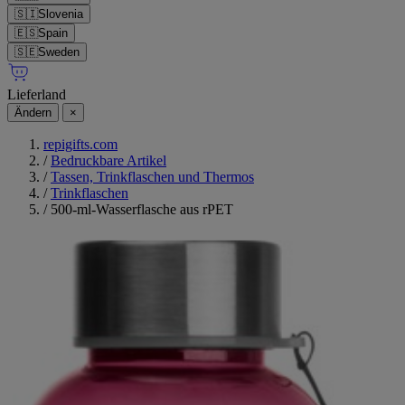
🇸🇮
Slovenia
🇪🇸
Spain
🇸🇪
Sweden
Lieferland
Ändern
×
repigifts.com
/
Bedruckbare Artikel
/
Tassen, Trinkflaschen und Thermos
/
Trinkflaschen
/
500-ml-Wasserflasche aus rPET