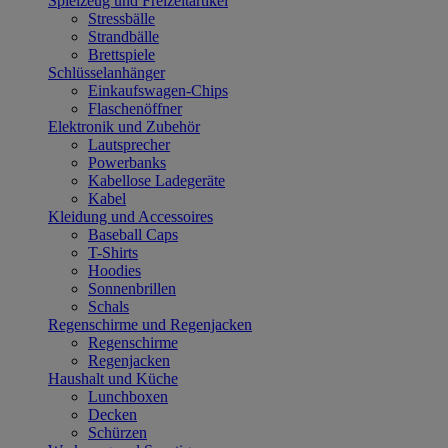
Spielzeug und Freizeitartikel
Stressbälle
Strandbälle
Brettspiele
Schlüsselanhänger
Einkaufswagen-Chips
Flaschenöffner
Elektronik und Zubehör
Lautsprecher
Powerbanks
Kabellose Ladegeräte
Kabel
Kleidung und Accessoires
Baseball Caps
T-Shirts
Hoodies
Sonnenbrillen
Schals
Regenschirme und Regenjacken
Regenschirme
Regenjacken
Haushalt und Küche
Lunchboxen
Decken
Schürzen