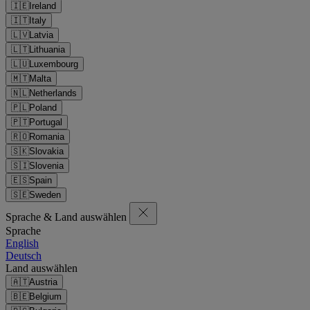
🇮🇪
Ireland
🇮🇹
Italy
🇱🇻
Latvia
🇱🇹
Lithuania
🇱🇺
Luxembourg
🇲🇹
Malta
🇳🇱
Netherlands
🇵🇱
Poland
🇵🇹
Portugal
🇷🇴
Romania
🇸🇰
Slovakia
🇸🇮
Slovenia
🇪🇸
Spain
🇸🇪
Sweden
Sprache & Land auswählen
Sprache
English
Deutsch
Land auswählen
🇦🇹
Austria
🇧🇪
Belgium