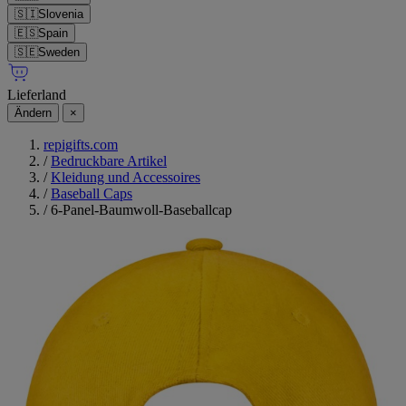
🇸🇮
Slovenia
🇪🇸
Spain
🇸🇪
Sweden
Lieferland
Ändern
×
repigifts.com
/
Bedruckbare Artikel
/
Kleidung und Accessoires
/
Baseball Caps
/
6-Panel-Baumwoll-Baseballcap