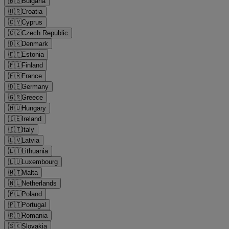
🇧🇬
Bulgaria
🇭🇷
Croatia
🇨🇾
Cyprus
🇨🇿
Czech Republic
🇩🇰
Denmark
🇪🇪
Estonia
🇫🇮
Finland
🇫🇷
France
🇩🇪
Germany
🇬🇷
Greece
🇭🇺
Hungary
🇮🇪
Ireland
🇮🇹
Italy
🇱🇻
Latvia
🇱🇹
Lithuania
🇱🇺
Luxembourg
🇲🇹
Malta
🇳🇱
Netherlands
🇵🇱
Poland
🇵🇹
Portugal
🇷🇴
Romania
🇸🇰
Slovakia