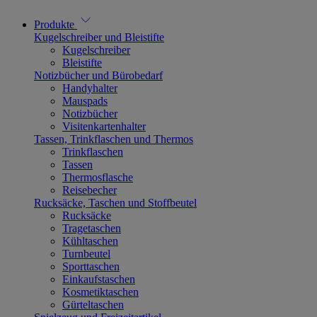
Produkte
Kugelschreiber und Bleistifte
Kugelschreiber
Bleistifte
Notizbücher und Bürobedarf
Handyhalter
Mauspads
Notizbücher
Visitenkartenhalter
Tassen, Trinkflaschen und Thermos
Trinkflaschen
Tassen
Thermosflasche
Reisebecher
Rucksäcke, Taschen und Stoffbeutel
Rucksäcke
Tragetaschen
Kühltaschen
Turnbeutel
Sporttaschen
Einkaufstaschen
Kosmetiktaschen
Gürteltaschen