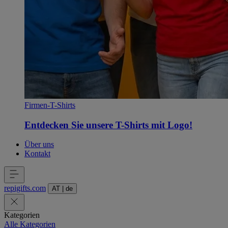
Firmen-T-Shirts
Entdecken Sie unsere T-Shirts mit Logo!
Über uns
Kontakt
repigifts
.
com
AT
|
de
Kategorien
Alle Kategorien