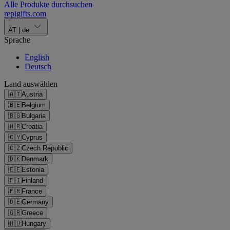
Alle Produkte durchsuchen
repigifts
.
com
AT
|
de
Sprache
English
Deutsch
Land auswählen
🇦🇹
Austria
🇧🇪
Belgium
🇧🇬
Bulgaria
🇭🇷
Croatia
🇨🇾
Cyprus
🇨🇿
Czech Republic
🇩🇰
Denmark
🇪🇪
Estonia
🇫🇮
Finland
🇫🇷
France
🇩🇪
Germany
🇬🇷
Greece
🇭🇺
Hungary