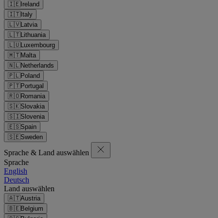
🇮🇪
Ireland
🇮🇹
Italy
🇱🇻
Latvia
🇱🇹
Lithuania
🇱🇺
Luxembourg
🇲🇹
Malta
🇳🇱
Netherlands
🇵🇱
Poland
🇵🇹
Portugal
🇷🇴
Romania
🇸🇰
Slovakia
🇸🇮
Slovenia
🇪🇸
Spain
🇸🇪
Sweden
Sprache & Land auswählen
Sprache
English
Deutsch
Land auswählen
🇦🇹
Austria
🇧🇪
Belgium