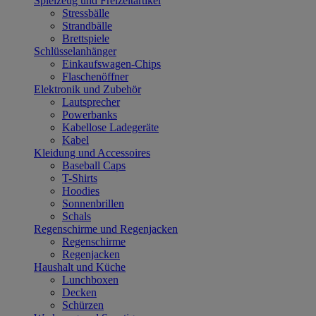
Spielzeug und Freizeitartikel
Stressbälle
Strandbälle
Brettspiele
Schlüsselanhänger
Einkaufswagen-Chips
Flaschenöffner
Elektronik und Zubehör
Lautsprecher
Powerbanks
Kabellose Ladegeräte
Kabel
Kleidung und Accessoires
Baseball Caps
T-Shirts
Hoodies
Sonnenbrillen
Schals
Regenschirme und Regenjacken
Regenschirme
Regenjacken
Haushalt und Küche
Lunchboxen
Decken
Schürzen