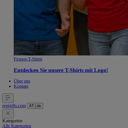
Firmen-T-Shirts
Entdecken Sie unsere T-Shirts mit Logo!
Über uns
Kontakt
repigifts
.
com
AT
|
de
Kategorien
Alle Kategorien