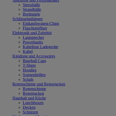
Spielzeug und Freizeitartikel
Stressbälle
Strandbälle
Brettspiele
Schlüsselanhänger
Einkaufswagen-Chips
Flaschenöffner
Elektronik und Zubehör
Lautsprecher
Powerbanks
Kabellose Ladegeräte
Kabel
Kleidung und Accessoires
Baseball Caps
T-Shirts
Hoodies
Sonnenbrillen
Schals
Regenschirme und Regenjacken
Regenschirme
Regenjacken
Haushalt und Küche
Lunchboxen
Decken
Schürzen