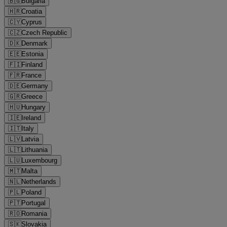
🇧🇬
Bulgaria
🇭🇷
Croatia
🇨🇾
Cyprus
🇨🇿
Czech Republic
🇩🇰
Denmark
🇪🇪
Estonia
🇫🇮
Finland
🇫🇷
France
🇩🇪
Germany
🇬🇷
Greece
🇭🇺
Hungary
🇮🇪
Ireland
🇮🇹
Italy
🇱🇻
Latvia
🇱🇹
Lithuania
🇱🇺
Luxembourg
🇲🇹
Malta
🇳🇱
Netherlands
🇵🇱
Poland
🇵🇹
Portugal
🇷🇴
Romania
🇸🇰
Slovakia