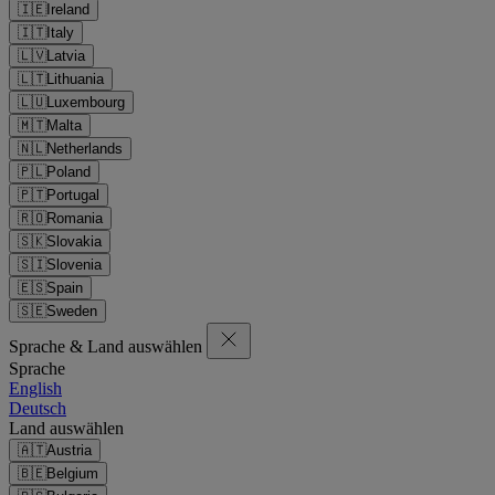
🇮🇪
Ireland
🇮🇹
Italy
🇱🇻
Latvia
🇱🇹
Lithuania
🇱🇺
Luxembourg
🇲🇹
Malta
🇳🇱
Netherlands
🇵🇱
Poland
🇵🇹
Portugal
🇷🇴
Romania
🇸🇰
Slovakia
🇸🇮
Slovenia
🇪🇸
Spain
🇸🇪
Sweden
Sprache & Land auswählen
Sprache
English
Deutsch
Land auswählen
🇦🇹
Austria
🇧🇪
Belgium