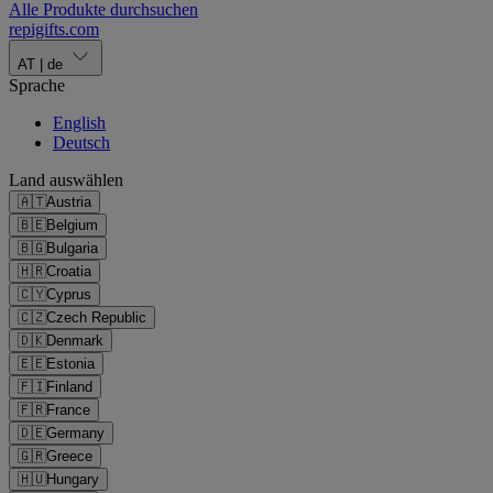
Alle Produkte durchsuchen
repigifts
.
com
AT
|
de
Sprache
English
Deutsch
Land auswählen
🇦🇹
Austria
🇧🇪
Belgium
🇧🇬
Bulgaria
🇭🇷
Croatia
🇨🇾
Cyprus
🇨🇿
Czech Republic
🇩🇰
Denmark
🇪🇪
Estonia
🇫🇮
Finland
🇫🇷
France
🇩🇪
Germany
🇬🇷
Greece
🇭🇺
Hungary