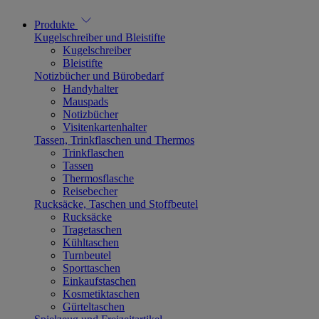
Produkte
Kugelschreiber und Bleistifte
Kugelschreiber
Bleistifte
Notizbücher und Bürobedarf
Handyhalter
Mauspads
Notizbücher
Visitenkartenhalter
Tassen, Trinkflaschen und Thermos
Trinkflaschen
Tassen
Thermosflasche
Reisebecher
Rucksäcke, Taschen und Stoffbeutel
Rucksäcke
Tragetaschen
Kühltaschen
Turnbeutel
Sporttaschen
Einkaufstaschen
Kosmetiktaschen
Gürteltaschen