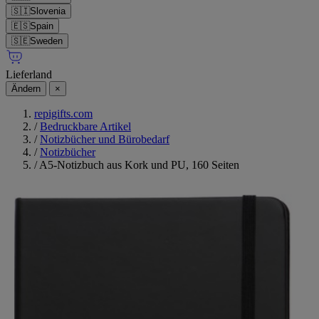
🇸🇮
Slovenia
🇪🇸
Spain
🇸🇪
Sweden
Lieferland
Ändern
×
repigifts.com
/
Bedruckbare Artikel
/
Notizbücher und Bürobedarf
/
Notizbücher
/
A5-Notizbuch aus Kork und PU, 160 Seiten