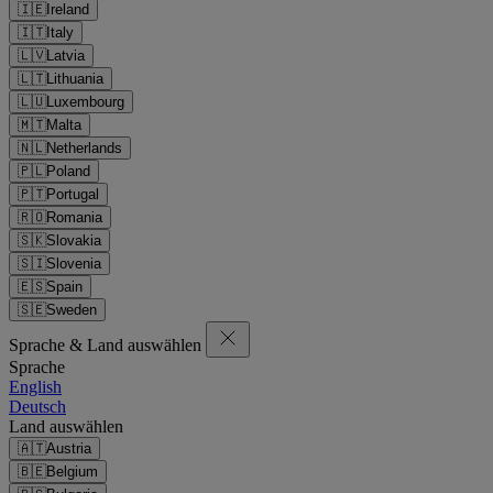
🇮🇪
Ireland
🇮🇹
Italy
🇱🇻
Latvia
🇱🇹
Lithuania
🇱🇺
Luxembourg
🇲🇹
Malta
🇳🇱
Netherlands
🇵🇱
Poland
🇵🇹
Portugal
🇷🇴
Romania
🇸🇰
Slovakia
🇸🇮
Slovenia
🇪🇸
Spain
🇸🇪
Sweden
Sprache & Land auswählen
Sprache
English
Deutsch
Land auswählen
🇦🇹
Austria
🇧🇪
Belgium