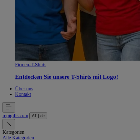
Firmen-T-Shirts
Entdecken Sie unsere T-Shirts mit Logo!
Über uns
Kontakt
repigifts
.
com
AT
|
de
Kategorien
Alle Kategorien