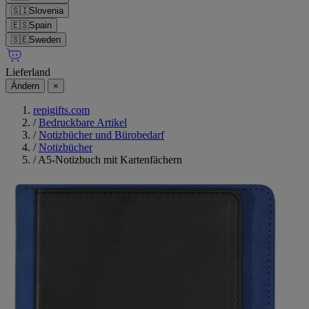
🇸🇮
Slovenia
🇪🇸
Spain
🇸🇪
Sweden
Lieferland
Ändern
×
repigifts.com
/
Bedruckbare Artikel
/
Notizbücher und Bürobedarf
/
Notizbücher
/
A5-Notizbuch mit Kartenfächern