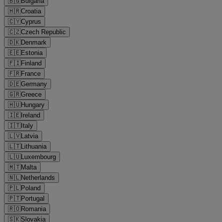
🇧🇬
Bulgaria
🇭🇷
Croatia
🇨🇾
Cyprus
🇨🇿
Czech Republic
🇩🇰
Denmark
🇪🇪
Estonia
🇫🇮
Finland
🇫🇷
France
🇩🇪
Germany
🇬🇷
Greece
🇭🇺
Hungary
🇮🇪
Ireland
🇮🇹
Italy
🇱🇻
Latvia
🇱🇹
Lithuania
🇱🇺
Luxembourg
🇲🇹
Malta
🇳🇱
Netherlands
🇵🇱
Poland
🇵🇹
Portugal
🇷🇴
Romania
🇸🇰
Slovakia