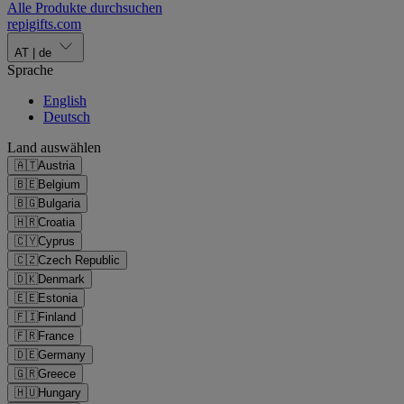
Alle Produkte durchsuchen
repigifts
.
com
AT
|
de
Sprache
English
Deutsch
Land auswählen
🇦🇹
Austria
🇧🇪
Belgium
🇧🇬
Bulgaria
🇭🇷
Croatia
🇨🇾
Cyprus
🇨🇿
Czech Republic
🇩🇰
Denmark
🇪🇪
Estonia
🇫🇮
Finland
🇫🇷
France
🇩🇪
Germany
🇬🇷
Greece
🇭🇺
Hungary