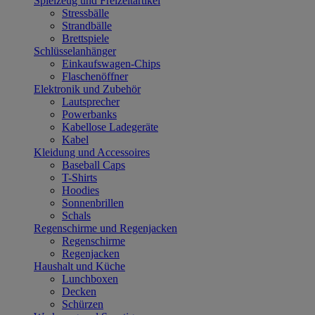
Spielzeug und Freizeitartikel
Stressbälle
Strandbälle
Brettspiele
Schlüsselanhänger
Einkaufswagen-Chips
Flaschenöffner
Elektronik und Zubehör
Lautsprecher
Powerbanks
Kabellose Ladegeräte
Kabel
Kleidung und Accessoires
Baseball Caps
T-Shirts
Hoodies
Sonnenbrillen
Schals
Regenschirme und Regenjacken
Regenschirme
Regenjacken
Haushalt und Küche
Lunchboxen
Decken
Schürzen