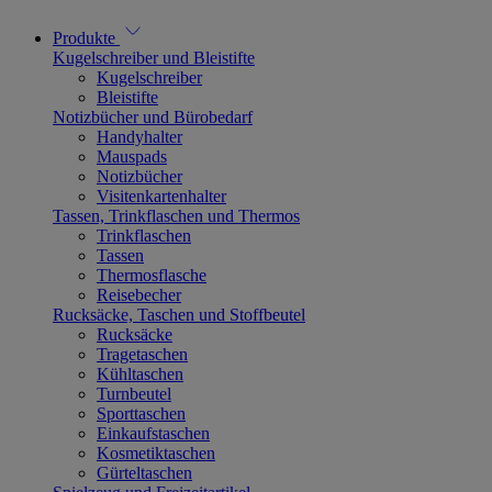
Produkte
Kugelschreiber und Bleistifte
Kugelschreiber
Bleistifte
Notizbücher und Bürobedarf
Handyhalter
Mauspads
Notizbücher
Visitenkartenhalter
Tassen, Trinkflaschen und Thermos
Trinkflaschen
Tassen
Thermosflasche
Reisebecher
Rucksäcke, Taschen und Stoffbeutel
Rucksäcke
Tragetaschen
Kühltaschen
Turnbeutel
Sporttaschen
Einkaufstaschen
Kosmetiktaschen
Gürteltaschen