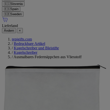
🇸🇮
Slovenia
🇪🇸
Spain
🇸🇪
Sweden
Lieferland
Ändern
×
repigifts.com
/
Bedruckbare Artikel
/
Kugelschreiber und Bleistifte
/
Kugelschreiber
/
Ausmalbares Federmäppchen aus Vliesstoff