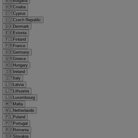
🇧🇬
Bulgaria
🇭🇷
Croatia
🇨🇾
Cyprus
🇨🇿
Czech Republic
🇩🇰
Denmark
🇪🇪
Estonia
🇫🇮
Finland
🇫🇷
France
🇩🇪
Germany
🇬🇷
Greece
🇭🇺
Hungary
🇮🇪
Ireland
🇮🇹
Italy
🇱🇻
Latvia
🇱🇹
Lithuania
🇱🇺
Luxembourg
🇲🇹
Malta
🇳🇱
Netherlands
🇵🇱
Poland
🇵🇹
Portugal
🇷🇴
Romania
🇸🇰
Slovakia