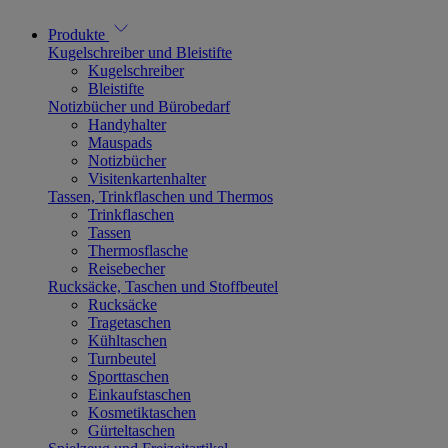
Produkte
Kugelschreiber und Bleistifte
Kugelschreiber
Bleistifte
Notizbücher und Bürobedarf
Handyhalter
Mauspads
Notizbücher
Visitenkartenhalter
Tassen, Trinkflaschen und Thermos
Trinkflaschen
Tassen
Thermosflasche
Reisebecher
Rucksäcke, Taschen und Stoffbeutel
Rucksäcke
Tragetaschen
Kühltaschen
Turnbeutel
Sporttaschen
Einkaufstaschen
Kosmetiktaschen
Gürteltaschen