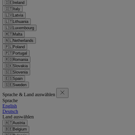
🇮🇪
Ireland
🇮🇹
Italy
🇱🇻
Latvia
🇱🇹
Lithuania
🇱🇺
Luxembourg
🇲🇹
Malta
🇳🇱
Netherlands
🇵🇱
Poland
🇵🇹
Portugal
🇷🇴
Romania
🇸🇰
Slovakia
🇸🇮
Slovenia
🇪🇸
Spain
🇸🇪
Sweden
Sprache & Land auswählen
Sprache
English
Deutsch
Land auswählen
🇦🇹
Austria
🇧🇪
Belgium