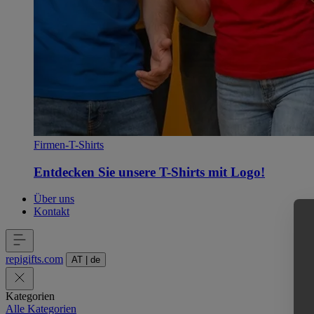
Firmen-T-Shirts
Entdecken Sie unsere T-Shirts mit Logo!
Über uns
Kontakt
repigifts
.
com
AT
|
de
Kategorien
Alle Kategorien