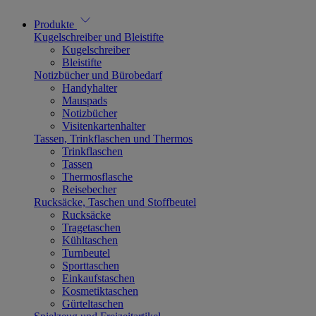
Produkte
Kugelschreiber und Bleistifte
Kugelschreiber
Bleistifte
Notizbücher und Bürobedarf
Handyhalter
Mauspads
Notizbücher
Visitenkartenhalter
Tassen, Trinkflaschen und Thermos
Trinkflaschen
Tassen
Thermosflasche
Reisebecher
Rucksäcke, Taschen und Stoffbeutel
Rucksäcke
Tragetaschen
Kühltaschen
Turnbeutel
Sporttaschen
Einkaufstaschen
Kosmetiktaschen
Gürteltaschen