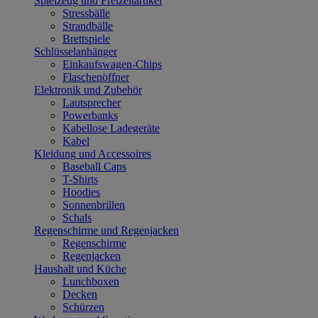
Spielzeug und Freizeitartikel
Stressbälle
Strandbälle
Brettspiele
Schlüsselanhänger
Einkaufswagen-Chips
Flaschenöffner
Elektronik und Zubehör
Lautsprecher
Powerbanks
Kabellose Ladegeräte
Kabel
Kleidung und Accessoires
Baseball Caps
T-Shirts
Hoodies
Sonnenbrillen
Schals
Regenschirme und Regenjacken
Regenschirme
Regenjacken
Haushalt und Küche
Lunchboxen
Decken
Schürzen