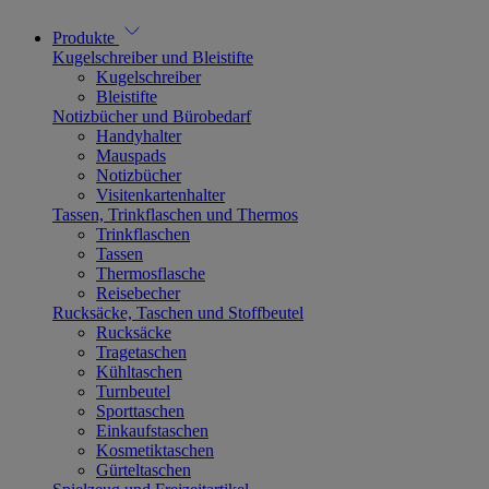
Produkte
Kugelschreiber und Bleistifte
Kugelschreiber
Bleistifte
Notizbücher und Bürobedarf
Handyhalter
Mauspads
Notizbücher
Visitenkartenhalter
Tassen, Trinkflaschen und Thermos
Trinkflaschen
Tassen
Thermosflasche
Reisebecher
Rucksäcke, Taschen und Stoffbeutel
Rucksäcke
Tragetaschen
Kühltaschen
Turnbeutel
Sporttaschen
Einkaufstaschen
Kosmetiktaschen
Gürteltaschen