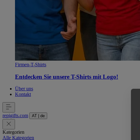
Firmen-T-Shirts
Entdecken Sie unsere T-Shirts mit Logo!
Über uns
Kontakt
repigifts
.
com
AT
|
de
Kategorien
Alle Kategorien