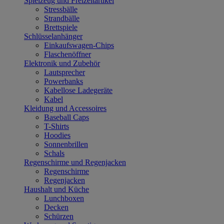
Spielzeug und Freizeitartikel
Stressbälle
Strandbälle
Brettspiele
Schlüsselanhänger
Einkaufswagen-Chips
Flaschenöffner
Elektronik und Zubehör
Lautsprecher
Powerbanks
Kabellose Ladegeräte
Kabel
Kleidung und Accessoires
Baseball Caps
T-Shirts
Hoodies
Sonnenbrillen
Schals
Regenschirme und Regenjacken
Regenschirme
Regenjacken
Haushalt und Küche
Lunchboxen
Decken
Schürzen