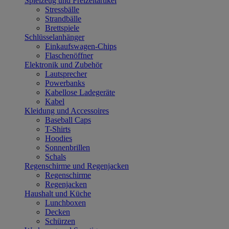
Spielzeug und Freizeitartikel
Stressbälle
Strandbälle
Brettspiele
Schlüsselanhänger
Einkaufswagen-Chips
Flaschenöffner
Elektronik und Zubehör
Lautsprecher
Powerbanks
Kabellose Ladegeräte
Kabel
Kleidung und Accessoires
Baseball Caps
T-Shirts
Hoodies
Sonnenbrillen
Schals
Regenschirme und Regenjacken
Regenschirme
Regenjacken
Haushalt und Küche
Lunchboxen
Decken
Schürzen