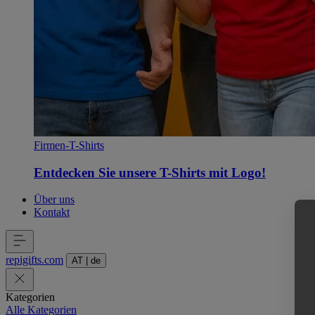
Firmen-T-Shirts
Entdecken Sie unsere T-Shirts mit Logo!
Über uns
Kontakt
repigifts
.
com
AT
|
de
Kategorien
Alle Kategorien