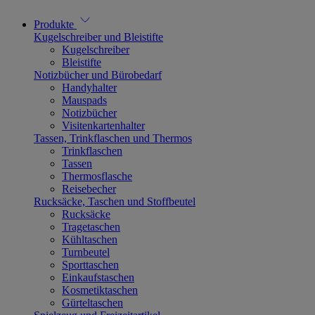
Produkte
Kugelschreiber und Bleistifte
Kugelschreiber
Bleistifte
Notizbücher und Bürobedarf
Handyhalter
Mauspads
Notizbücher
Visitenkartenhalter
Tassen, Trinkflaschen und Thermos
Trinkflaschen
Tassen
Thermosflasche
Reisebecher
Rucksäcke, Taschen und Stoffbeutel
Rucksäcke
Tragetaschen
Kühltaschen
Turnbeutel
Sporttaschen
Einkaufstaschen
Kosmetiktaschen
Gürteltaschen