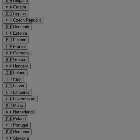
🇧🇬
Bulgaria
🇭🇷
Croatia
🇨🇾
Cyprus
🇨🇿
Czech Republic
🇩🇰
Denmark
🇪🇪
Estonia
🇫🇮
Finland
🇫🇷
France
🇩🇪
Germany
🇬🇷
Greece
🇭🇺
Hungary
🇮🇪
Ireland
🇮🇹
Italy
🇱🇻
Latvia
🇱🇹
Lithuania
🇱🇺
Luxembourg
🇲🇹
Malta
🇳🇱
Netherlands
🇵🇱
Poland
🇵🇹
Portugal
🇷🇴
Romania
🇸🇰
Slovakia