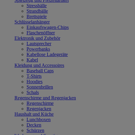
Spielzeug und Freizeitartikel
Stressbälle
Strandbälle
Brettspiele
Schlüsselanhänger
Einkaufswagen-Chips
Flaschenöffner
Elektronik und Zubehör
Lautsprecher
Powerbanks
Kabellose Ladegeräte
Kabel
Kleidung und Accessoires
Baseball Caps
T-Shirts
Hoodies
Sonnenbrillen
Schals
Regenschirme und Regenjacken
Regenschirme
Regenjacken
Haushalt und Küche
Lunchboxen
Decken
Schürzen