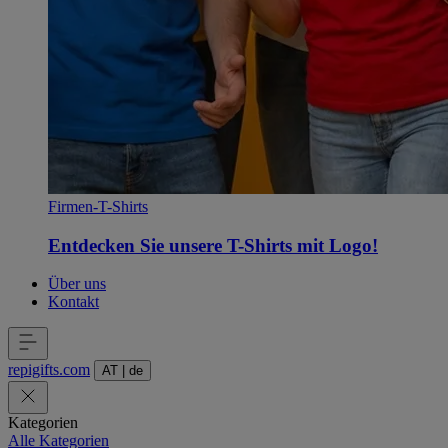
Firmen-T-Shirts
Entdecken Sie unsere T-Shirts mit Logo!
Über uns
Kontakt
repigifts
.
com
AT
|
de
Kategorien
Alle Kategorien