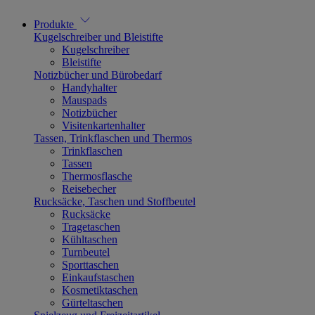
Produkte
Kugelschreiber und Bleistifte
Kugelschreiber
Bleistifte
Notizbücher und Bürobedarf
Handyhalter
Mauspads
Notizbücher
Visitenkartenhalter
Tassen, Trinkflaschen und Thermos
Trinkflaschen
Tassen
Thermosflasche
Reisebecher
Rucksäcke, Taschen und Stoffbeutel
Rucksäcke
Tragetaschen
Kühltaschen
Turnbeutel
Sporttaschen
Einkaufstaschen
Kosmetiktaschen
Gürteltaschen