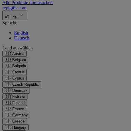
Alle Produkte durchsuchen
repigifts
.
com
AT
|
de
Sprache
English
Deutsch
Land auswählen
🇦🇹
Austria
🇧🇪
Belgium
🇧🇬
Bulgaria
🇭🇷
Croatia
🇨🇾
Cyprus
🇨🇿
Czech Republic
🇩🇰
Denmark
🇪🇪
Estonia
🇫🇮
Finland
🇫🇷
France
🇩🇪
Germany
🇬🇷
Greece
🇭🇺
Hungary