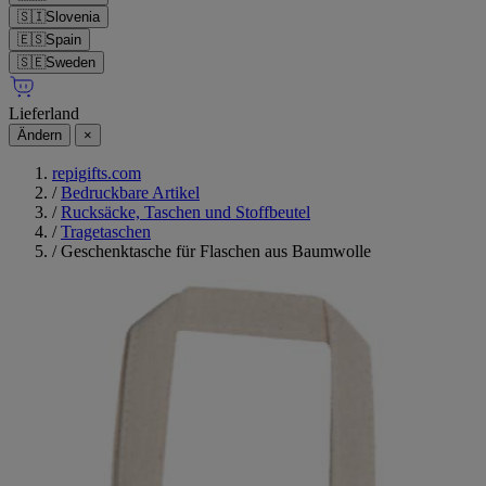
🇸🇮
Slovenia
🇪🇸
Spain
🇸🇪
Sweden
Lieferland
Ändern
×
repigifts.com
/
Bedruckbare Artikel
/
Rucksäcke, Taschen und Stoffbeutel
/
Tragetaschen
/
Geschenktasche für Flaschen aus Baumwolle