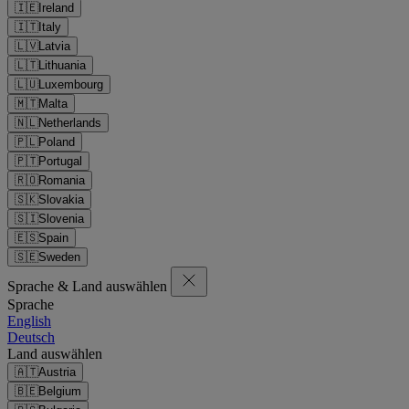
🇮🇪
Ireland
🇮🇹
Italy
🇱🇻
Latvia
🇱🇹
Lithuania
🇱🇺
Luxembourg
🇲🇹
Malta
🇳🇱
Netherlands
🇵🇱
Poland
🇵🇹
Portugal
🇷🇴
Romania
🇸🇰
Slovakia
🇸🇮
Slovenia
🇪🇸
Spain
🇸🇪
Sweden
Sprache & Land auswählen
Sprache
English
Deutsch
Land auswählen
🇦🇹
Austria
🇧🇪
Belgium