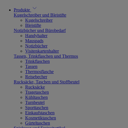
Produkte
Kugelschreiber und Bleistifte
Kugelschreiber
Bleistifte
Notizbücher und Bürobedarf
Handyhalter
Mauspads
Notizbücher
Visitenkartenhalter
Tassen, Trinkflaschen und Thermos
Trinkflaschen
Tassen
Thermosflasche
Reisebecher
Rucksäcke, Taschen und Stoffbeutel
Rucksäcke
Tragetaschen
Kühltaschen
Turnbeutel
Sporttaschen
Einkaufstaschen
Kosmetiktaschen
Gürteltaschen