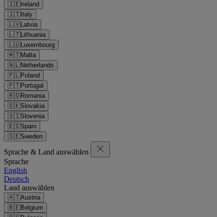
🇮🇪
Ireland
🇮🇹
Italy
🇱🇻
Latvia
🇱🇹
Lithuania
🇱🇺
Luxembourg
🇲🇹
Malta
🇳🇱
Netherlands
🇵🇱
Poland
🇵🇹
Portugal
🇷🇴
Romania
🇸🇰
Slovakia
🇸🇮
Slovenia
🇪🇸
Spain
🇸🇪
Sweden
Sprache & Land auswählen
Sprache
English
Deutsch
Land auswählen
🇦🇹
Austria
🇧🇪
Belgium