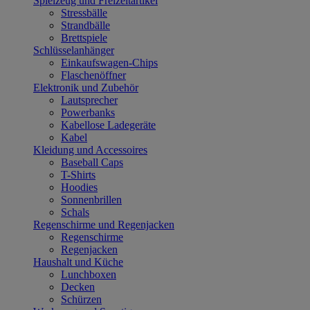
Spielzeug und Freizeitartikel
Stressbälle
Strandbälle
Brettspiele
Schlüsselanhänger
Einkaufswagen-Chips
Flaschenöffner
Elektronik und Zubehör
Lautsprecher
Powerbanks
Kabellose Ladegeräte
Kabel
Kleidung und Accessoires
Baseball Caps
T-Shirts
Hoodies
Sonnenbrillen
Schals
Regenschirme und Regenjacken
Regenschirme
Regenjacken
Haushalt und Küche
Lunchboxen
Decken
Schürzen