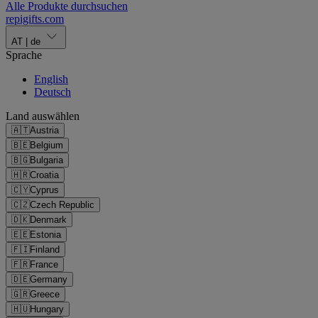
Alle Produkte durchsuchen
repigifts
.
com
AT
|
de
Sprache
English
Deutsch
Land auswählen
🇦🇹
Austria
🇧🇪
Belgium
🇧🇬
Bulgaria
🇭🇷
Croatia
🇨🇾
Cyprus
🇨🇿
Czech Republic
🇩🇰
Denmark
🇪🇪
Estonia
🇫🇮
Finland
🇫🇷
France
🇩🇪
Germany
🇬🇷
Greece
🇭🇺
Hungary