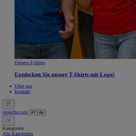
Firmen-T-Shirts
Entdecken Sie unsere T-Shirts mit Logo!
Über uns
Kontakt
repigifts
.
com
AT
|
de
Kategorien
Alle Kategorien