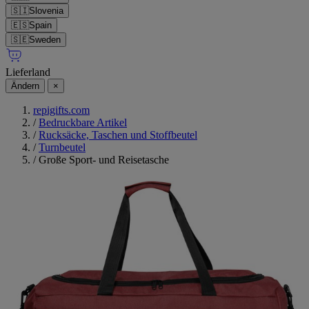
🇸🇮
Slovenia
🇪🇸
Spain
🇸🇪
Sweden
Lieferland
Ändern
×
repigifts.com
/
Bedruckbare Artikel
/
Rucksäcke, Taschen und Stoffbeutel
/
Turnbeutel
/
Große Sport- und Reisetasche