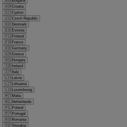
🇧🇬
Bulgaria
🇭🇷
Croatia
🇨🇾
Cyprus
🇨🇿
Czech Republic
🇩🇰
Denmark
🇪🇪
Estonia
🇫🇮
Finland
🇫🇷
France
🇩🇪
Germany
🇬🇷
Greece
🇭🇺
Hungary
🇮🇪
Ireland
🇮🇹
Italy
🇱🇻
Latvia
🇱🇹
Lithuania
🇱🇺
Luxembourg
🇲🇹
Malta
🇳🇱
Netherlands
🇵🇱
Poland
🇵🇹
Portugal
🇷🇴
Romania
🇸🇰
Slovakia