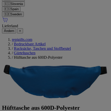
🇸🇮
Slovenia
🇪🇸
Spain
🇸🇪
Sweden
Lieferland
Ändern
×
repigifts.com
/
Bedruckbare Artikel
/
Rucksäcke, Taschen und Stoffbeutel
/
Gürteltaschen
/
Hüfttasche aus 600D-Polyester
Hüfttasche aus 600D-Polyester