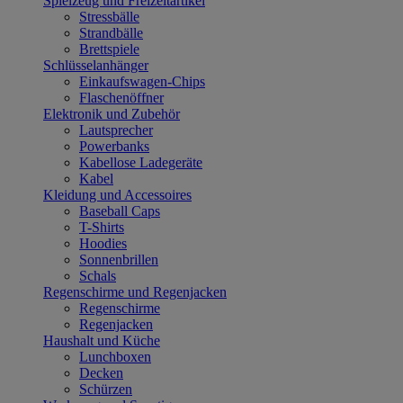
Spielzeug und Freizeitartikel
Stressbälle
Strandbälle
Brettspiele
Schlüsselanhänger
Einkaufswagen-Chips
Flaschenöffner
Elektronik und Zubehör
Lautsprecher
Powerbanks
Kabellose Ladegeräte
Kabel
Kleidung und Accessoires
Baseball Caps
T-Shirts
Hoodies
Sonnenbrillen
Schals
Regenschirme und Regenjacken
Regenschirme
Regenjacken
Haushalt und Küche
Lunchboxen
Decken
Schürzen