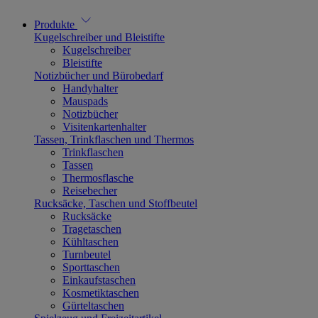
Produkte
Kugelschreiber und Bleistifte
Kugelschreiber
Bleistifte
Notizbücher und Bürobedarf
Handyhalter
Mauspads
Notizbücher
Visitenkartenhalter
Tassen, Trinkflaschen und Thermos
Trinkflaschen
Tassen
Thermosflasche
Reisebecher
Rucksäcke, Taschen und Stoffbeutel
Rucksäcke
Tragetaschen
Kühltaschen
Turnbeutel
Sporttaschen
Einkaufstaschen
Kosmetiktaschen
Gürteltaschen