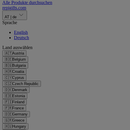
Alle Produkte durchsuchen
repigifts
.
com
AT
|
de
Sprache
English
Deutsch
Land auswählen
🇦🇹
Austria
🇧🇪
Belgium
🇧🇬
Bulgaria
🇭🇷
Croatia
🇨🇾
Cyprus
🇨🇿
Czech Republic
🇩🇰
Denmark
🇪🇪
Estonia
🇫🇮
Finland
🇫🇷
France
🇩🇪
Germany
🇬🇷
Greece
🇭🇺
Hungary