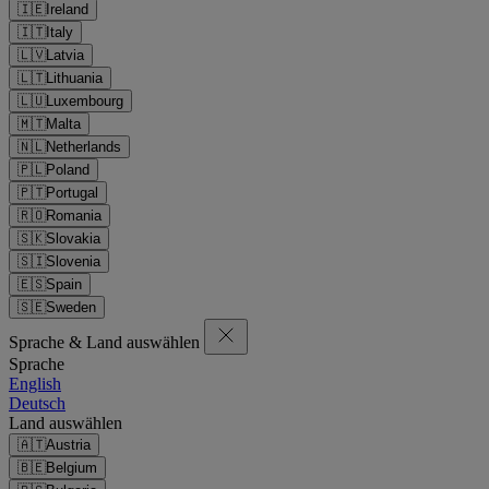
🇮🇪
Ireland
🇮🇹
Italy
🇱🇻
Latvia
🇱🇹
Lithuania
🇱🇺
Luxembourg
🇲🇹
Malta
🇳🇱
Netherlands
🇵🇱
Poland
🇵🇹
Portugal
🇷🇴
Romania
🇸🇰
Slovakia
🇸🇮
Slovenia
🇪🇸
Spain
🇸🇪
Sweden
Sprache & Land auswählen
Sprache
English
Deutsch
Land auswählen
🇦🇹
Austria
🇧🇪
Belgium