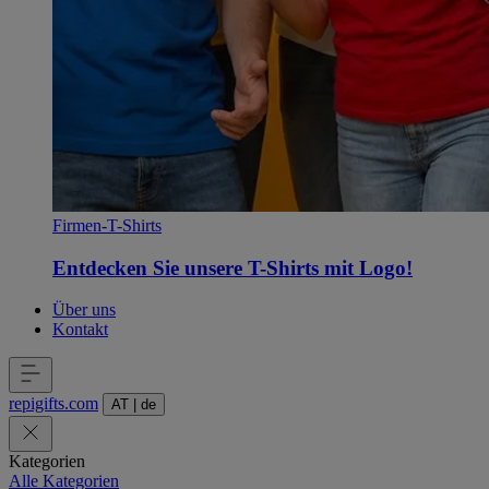
Firmen-T-Shirts
Entdecken Sie unsere T-Shirts mit Logo!
Über uns
Kontakt
repigifts
.
com
AT
|
de
Kategorien
Alle Kategorien