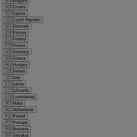
🇧🇬
Bulgaria
🇭🇷
Croatia
🇨🇾
Cyprus
🇨🇿
Czech Republic
🇩🇰
Denmark
🇪🇪
Estonia
🇫🇮
Finland
🇫🇷
France
🇩🇪
Germany
🇬🇷
Greece
🇭🇺
Hungary
🇮🇪
Ireland
🇮🇹
Italy
🇱🇻
Latvia
🇱🇹
Lithuania
🇱🇺
Luxembourg
🇲🇹
Malta
🇳🇱
Netherlands
🇵🇱
Poland
🇵🇹
Portugal
🇷🇴
Romania
🇸🇰
Slovakia