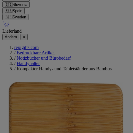
🇸🇮
Slovenia
🇪🇸
Spain
🇸🇪
Sweden
Lieferland
Ändern
×
repigifts.com
/
Bedruckbare Artikel
/
Notizbücher und Bürobedarf
/
Handyhalter
/
Kompakter Handy- und Tabletständer aus Bambus