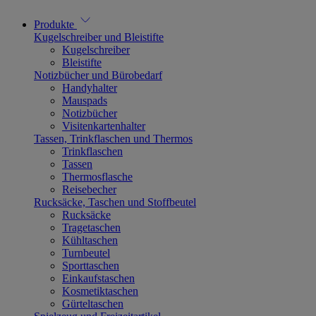
Produkte
Kugelschreiber und Bleistifte
Kugelschreiber
Bleistifte
Notizbücher und Bürobedarf
Handyhalter
Mauspads
Notizbücher
Visitenkartenhalter
Tassen, Trinkflaschen und Thermos
Trinkflaschen
Tassen
Thermosflasche
Reisebecher
Rucksäcke, Taschen und Stoffbeutel
Rucksäcke
Tragetaschen
Kühltaschen
Turnbeutel
Sporttaschen
Einkaufstaschen
Kosmetiktaschen
Gürteltaschen