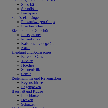
Spielzeug und Freizeitartikel
Stressbälle
Strandbälle
Brettspiele
Schlüsselanhänger
Einkaufswagen-Chips
Flaschenöffner
Elektronik und Zubehör
Lautsprecher
Powerbanks
Kabellose Ladegeräte
Kabel
Kleidung und Accessoires
Baseball Caps
T-Shirts
Hoodies
Sonnenbrillen
Schals
Regenschirme und Regenjacken
Regenschirme
Regenjacken
Haushalt und Küche
Lunchboxen
Decken
Schürzen