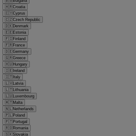
🇧🇬
Bulgaria
🇭🇷
Croatia
🇨🇾
Cyprus
🇨🇿
Czech Republic
🇩🇰
Denmark
🇪🇪
Estonia
🇫🇮
Finland
🇫🇷
France
🇩🇪
Germany
🇬🇷
Greece
🇭🇺
Hungary
🇮🇪
Ireland
🇮🇹
Italy
🇱🇻
Latvia
🇱🇹
Lithuania
🇱🇺
Luxembourg
🇲🇹
Malta
🇳🇱
Netherlands
🇵🇱
Poland
🇵🇹
Portugal
🇷🇴
Romania
🇸🇰
Slovakia