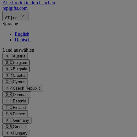
Alle Produkte durchsuchen
repigifts
.
com
AT
|
de
Sprache
English
Deutsch
Land auswählen
🇦🇹
Austria
🇧🇪
Belgium
🇧🇬
Bulgaria
🇭🇷
Croatia
🇨🇾
Cyprus
🇨🇿
Czech Republic
🇩🇰
Denmark
🇪🇪
Estonia
🇫🇮
Finland
🇫🇷
France
🇩🇪
Germany
🇬🇷
Greece
🇭🇺
Hungary