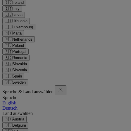
🇮🇪
Ireland
🇮🇹
Italy
🇱🇻
Latvia
🇱🇹
Lithuania
🇱🇺
Luxembourg
🇲🇹
Malta
🇳🇱
Netherlands
🇵🇱
Poland
🇵🇹
Portugal
🇷🇴
Romania
🇸🇰
Slovakia
🇸🇮
Slovenia
🇪🇸
Spain
🇸🇪
Sweden
Sprache & Land auswählen
Sprache
English
Deutsch
Land auswählen
🇦🇹
Austria
🇧🇪
Belgium