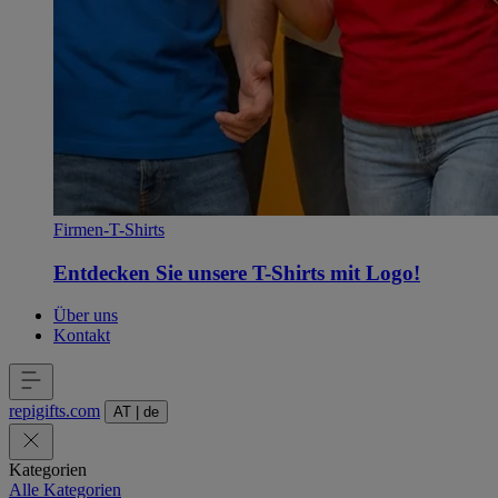
Firmen-T-Shirts
Entdecken Sie unsere T-Shirts mit Logo!
Über uns
Kontakt
repigifts
.
com
AT
|
de
Kategorien
Alle Kategorien