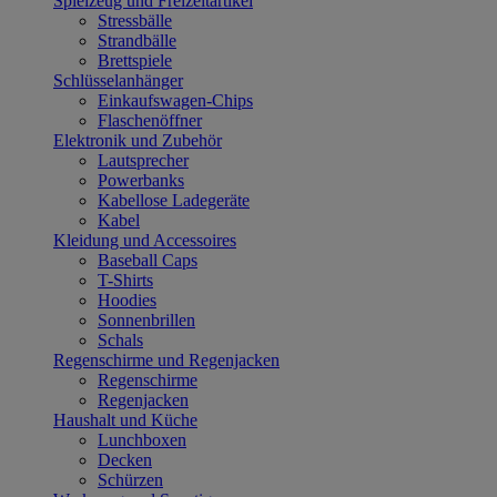
Spielzeug und Freizeitartikel
Stressbälle
Strandbälle
Brettspiele
Schlüsselanhänger
Einkaufswagen-Chips
Flaschenöffner
Elektronik und Zubehör
Lautsprecher
Powerbanks
Kabellose Ladegeräte
Kabel
Kleidung und Accessoires
Baseball Caps
T-Shirts
Hoodies
Sonnenbrillen
Schals
Regenschirme und Regenjacken
Regenschirme
Regenjacken
Haushalt und Küche
Lunchboxen
Decken
Schürzen