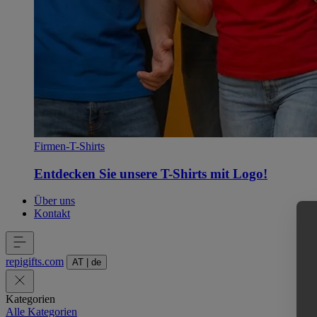
Firmen-T-Shirts
Entdecken Sie unsere T-Shirts mit Logo!
Über uns
Kontakt
repigifts
.
com
AT
|
de
Kategorien
Alle Kategorien