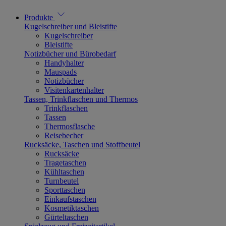
Produkte
Kugelschreiber und Bleistifte
Kugelschreiber
Bleistifte
Notizbücher und Bürobedarf
Handyhalter
Mauspads
Notizbücher
Visitenkartenhalter
Tassen, Trinkflaschen und Thermos
Trinkflaschen
Tassen
Thermosflasche
Reisebecher
Rucksäcke, Taschen und Stoffbeutel
Rucksäcke
Tragetaschen
Kühltaschen
Turnbeutel
Sporttaschen
Einkaufstaschen
Kosmetiktaschen
Gürteltaschen