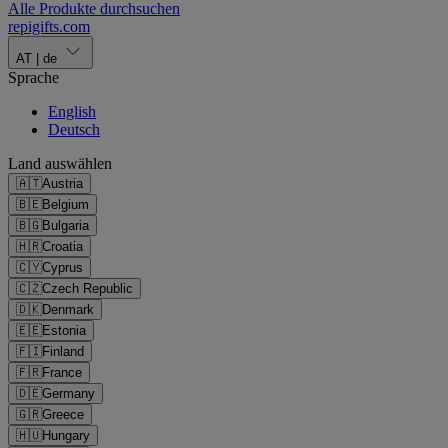
Alle Produkte durchsuchen
repigifts
.
com
AT
|
de
Sprache
English
Deutsch
Land auswählen
🇦🇹
Austria
🇧🇪
Belgium
🇧🇬
Bulgaria
🇭🇷
Croatia
🇨🇾
Cyprus
🇨🇿
Czech Republic
🇩🇰
Denmark
🇪🇪
Estonia
🇫🇮
Finland
🇫🇷
France
🇩🇪
Germany
🇬🇷
Greece
🇭🇺
Hungary