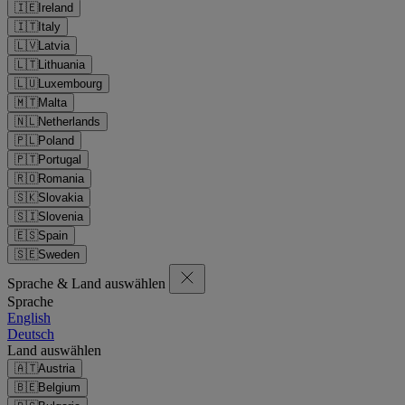
🇮🇪
Ireland
🇮🇹
Italy
🇱🇻
Latvia
🇱🇹
Lithuania
🇱🇺
Luxembourg
🇲🇹
Malta
🇳🇱
Netherlands
🇵🇱
Poland
🇵🇹
Portugal
🇷🇴
Romania
🇸🇰
Slovakia
🇸🇮
Slovenia
🇪🇸
Spain
🇸🇪
Sweden
Sprache & Land auswählen
Sprache
English
Deutsch
Land auswählen
🇦🇹
Austria
🇧🇪
Belgium