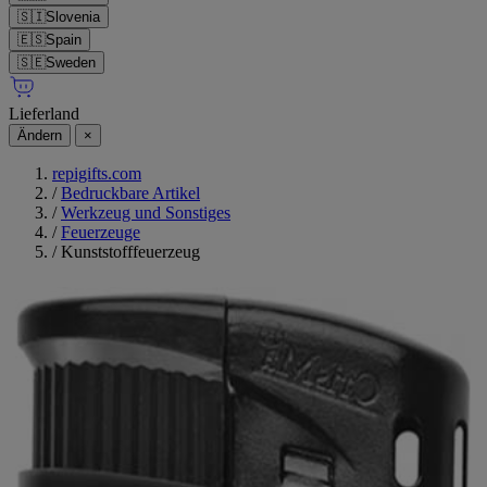
🇸🇮
Slovenia
🇪🇸
Spain
🇸🇪
Sweden
Lieferland
Ändern
×
repigifts.com
/
Bedruckbare Artikel
/
Werkzeug und Sonstiges
/
Feuerzeuge
/
Kunststofffeuerzeug