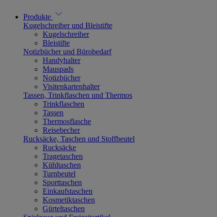
Produkte
Kugelschreiber und Bleistifte
Kugelschreiber
Bleistifte
Notizbücher und Bürobedarf
Handyhalter
Mauspads
Notizbücher
Visitenkartenhalter
Tassen, Trinkflaschen und Thermos
Trinkflaschen
Tassen
Thermosflasche
Reisebecher
Rucksäcke, Taschen und Stoffbeutel
Rucksäcke
Tragetaschen
Kühltaschen
Turnbeutel
Sporttaschen
Einkaufstaschen
Kosmetiktaschen
Gürteltaschen