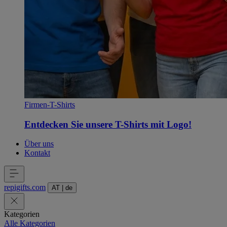
Firmen-T-Shirts
Entdecken Sie unsere T-Shirts mit Logo!
Über uns
Kontakt
repigifts
.
com
AT
|
de
Kategorien
Alle Kategorien