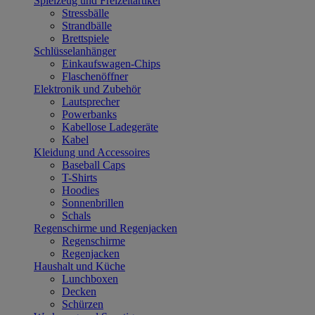
Spielzeug und Freizeitartikel
Stressbälle
Strandbälle
Brettspiele
Schlüsselanhänger
Einkaufswagen-Chips
Flaschenöffner
Elektronik und Zubehör
Lautsprecher
Powerbanks
Kabellose Ladegeräte
Kabel
Kleidung und Accessoires
Baseball Caps
T-Shirts
Hoodies
Sonnenbrillen
Schals
Regenschirme und Regenjacken
Regenschirme
Regenjacken
Haushalt und Küche
Lunchboxen
Decken
Schürzen