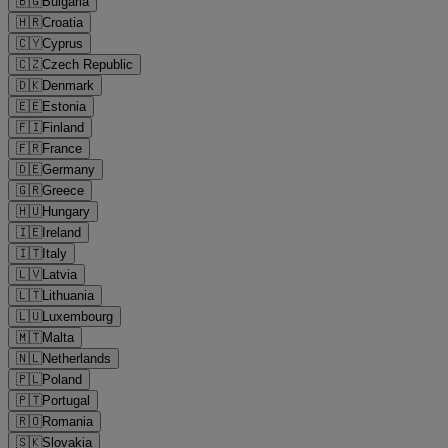
🇧🇬
Bulgaria
🇭🇷
Croatia
🇨🇾
Cyprus
🇨🇿
Czech Republic
🇩🇰
Denmark
🇪🇪
Estonia
🇫🇮
Finland
🇫🇷
France
🇩🇪
Germany
🇬🇷
Greece
🇭🇺
Hungary
🇮🇪
Ireland
🇮🇹
Italy
🇱🇻
Latvia
🇱🇹
Lithuania
🇱🇺
Luxembourg
🇲🇹
Malta
🇳🇱
Netherlands
🇵🇱
Poland
🇵🇹
Portugal
🇷🇴
Romania
🇸🇰
Slovakia