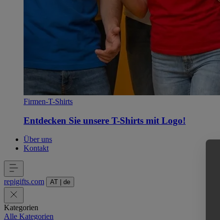
Firmen-T-Shirts
Entdecken Sie unsere T-Shirts mit Logo!
Über uns
Kontakt
repigifts
.
com
AT
|
de
Kategorien
Alle Kategorien