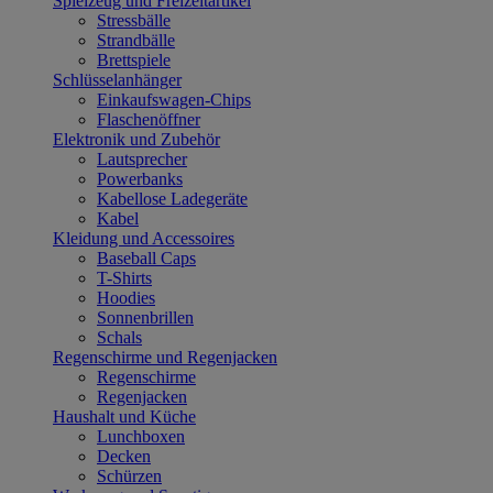
Spielzeug und Freizeitartikel
Stressbälle
Strandbälle
Brettspiele
Schlüsselanhänger
Einkaufswagen-Chips
Flaschenöffner
Elektronik und Zubehör
Lautsprecher
Powerbanks
Kabellose Ladegeräte
Kabel
Kleidung und Accessoires
Baseball Caps
T-Shirts
Hoodies
Sonnenbrillen
Schals
Regenschirme und Regenjacken
Regenschirme
Regenjacken
Haushalt und Küche
Lunchboxen
Decken
Schürzen