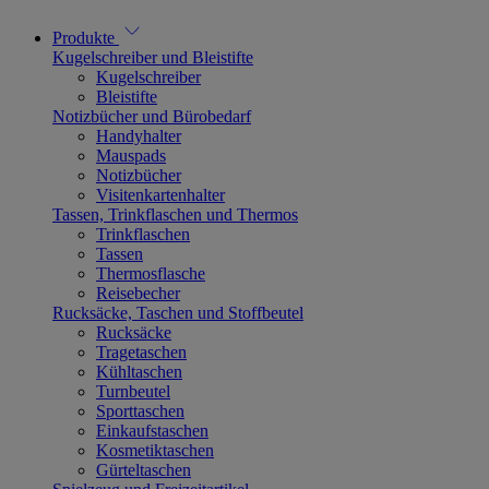
Produkte
Kugelschreiber und Bleistifte
Kugelschreiber
Bleistifte
Notizbücher und Bürobedarf
Handyhalter
Mauspads
Notizbücher
Visitenkartenhalter
Tassen, Trinkflaschen und Thermos
Trinkflaschen
Tassen
Thermosflasche
Reisebecher
Rucksäcke, Taschen und Stoffbeutel
Rucksäcke
Tragetaschen
Kühltaschen
Turnbeutel
Sporttaschen
Einkaufstaschen
Kosmetiktaschen
Gürteltaschen