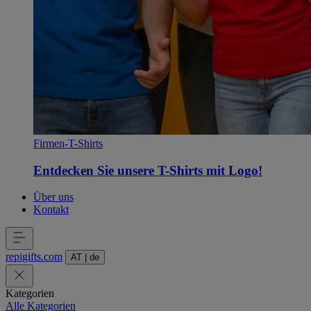
Firmen-T-Shirts
Entdecken Sie unsere T-Shirts mit Logo!
Über uns
Kontakt
repigifts
.
com
AT
|
de
Kategorien
Alle Kategorien