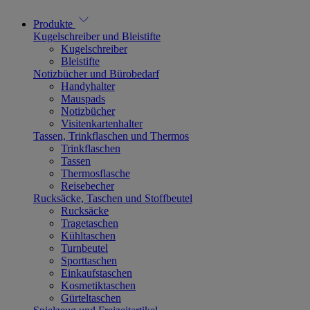
Produkte
Kugelschreiber und Bleistifte
Kugelschreiber
Bleistifte
Notizbücher und Bürobedarf
Handyhalter
Mauspads
Notizbücher
Visitenkartenhalter
Tassen, Trinkflaschen und Thermos
Trinkflaschen
Tassen
Thermosflasche
Reisebecher
Rucksäcke, Taschen und Stoffbeutel
Rucksäcke
Tragetaschen
Kühltaschen
Turnbeutel
Sporttaschen
Einkaufstaschen
Kosmetiktaschen
Gürteltaschen