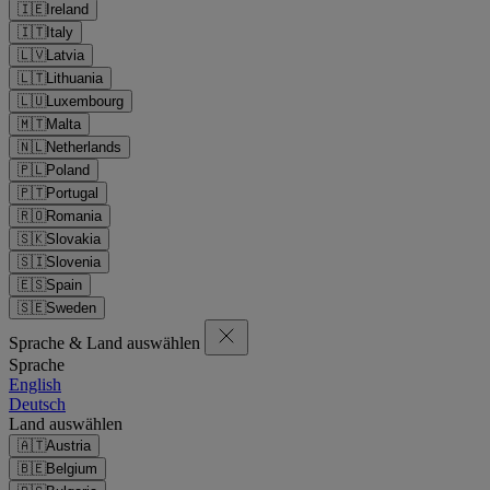
🇮🇪
Ireland
🇮🇹
Italy
🇱🇻
Latvia
🇱🇹
Lithuania
🇱🇺
Luxembourg
🇲🇹
Malta
🇳🇱
Netherlands
🇵🇱
Poland
🇵🇹
Portugal
🇷🇴
Romania
🇸🇰
Slovakia
🇸🇮
Slovenia
🇪🇸
Spain
🇸🇪
Sweden
Sprache & Land auswählen
Sprache
English
Deutsch
Land auswählen
🇦🇹
Austria
🇧🇪
Belgium