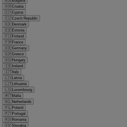
🇧🇬
Bulgaria
🇭🇷
Croatia
🇨🇾
Cyprus
🇨🇿
Czech Republic
🇩🇰
Denmark
🇪🇪
Estonia
🇫🇮
Finland
🇫🇷
France
🇩🇪
Germany
🇬🇷
Greece
🇭🇺
Hungary
🇮🇪
Ireland
🇮🇹
Italy
🇱🇻
Latvia
🇱🇹
Lithuania
🇱🇺
Luxembourg
🇲🇹
Malta
🇳🇱
Netherlands
🇵🇱
Poland
🇵🇹
Portugal
🇷🇴
Romania
🇸🇰
Slovakia