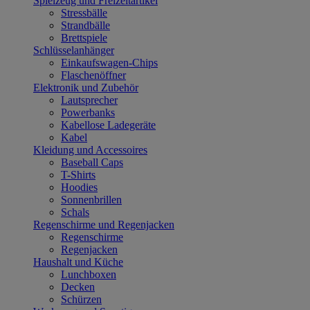
Spielzeug und Freizeitartikel
Stressbälle
Strandbälle
Brettspiele
Schlüsselanhänger
Einkaufswagen-Chips
Flaschenöffner
Elektronik und Zubehör
Lautsprecher
Powerbanks
Kabellose Ladegeräte
Kabel
Kleidung und Accessoires
Baseball Caps
T-Shirts
Hoodies
Sonnenbrillen
Schals
Regenschirme und Regenjacken
Regenschirme
Regenjacken
Haushalt und Küche
Lunchboxen
Decken
Schürzen