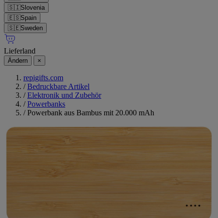
🇸🇮
Slovenia
🇪🇸
Spain
🇸🇪
Sweden
Lieferland
Ändern
×
repigifts.com
/
Bedruckbare Artikel
/
Elektronik und Zubehör
/
Powerbanks
/
Powerbank aus Bambus mit 20.000 mAh