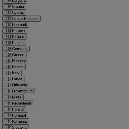
🇧🇬
Bulgaria
🇭🇷
Croatia
🇨🇾
Cyprus
🇨🇿
Czech Republic
🇩🇰
Denmark
🇪🇪
Estonia
🇫🇮
Finland
🇫🇷
France
🇩🇪
Germany
🇬🇷
Greece
🇭🇺
Hungary
🇮🇪
Ireland
🇮🇹
Italy
🇱🇻
Latvia
🇱🇹
Lithuania
🇱🇺
Luxembourg
🇲🇹
Malta
🇳🇱
Netherlands
🇵🇱
Poland
🇵🇹
Portugal
🇷🇴
Romania
🇸🇰
Slovakia