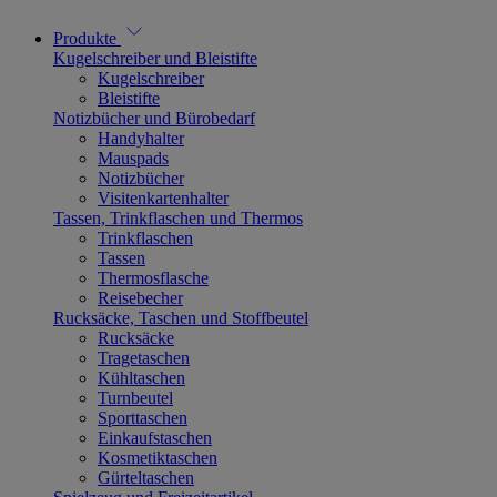
Produkte
Kugelschreiber und Bleistifte
Kugelschreiber
Bleistifte
Notizbücher und Bürobedarf
Handyhalter
Mauspads
Notizbücher
Visitenkartenhalter
Tassen, Trinkflaschen und Thermos
Trinkflaschen
Tassen
Thermosflasche
Reisebecher
Rucksäcke, Taschen und Stoffbeutel
Rucksäcke
Tragetaschen
Kühltaschen
Turnbeutel
Sporttaschen
Einkaufstaschen
Kosmetiktaschen
Gürteltaschen