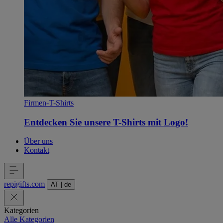
Firmen-T-Shirts
Entdecken Sie unsere T-Shirts mit Logo!
Über uns
Kontakt
repigifts
.
com
AT
|
de
Kategorien
Alle Kategorien