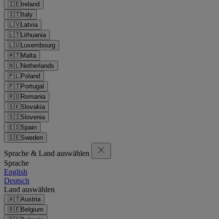
🇮🇪
Ireland
🇮🇹
Italy
🇱🇻
Latvia
🇱🇹
Lithuania
🇱🇺
Luxembourg
🇲🇹
Malta
🇳🇱
Netherlands
🇵🇱
Poland
🇵🇹
Portugal
🇷🇴
Romania
🇸🇰
Slovakia
🇸🇮
Slovenia
🇪🇸
Spain
🇸🇪
Sweden
Sprache & Land auswählen
Sprache
English
Deutsch
Land auswählen
🇦🇹
Austria
🇧🇪
Belgium