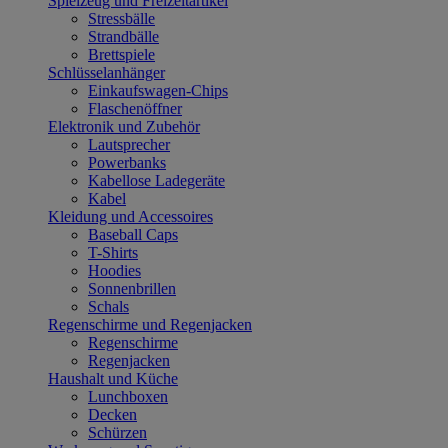
Spielzeug und Freizeitartikel
Stressbälle
Strandbälle
Brettspiele
Schlüsselanhänger
Einkaufswagen-Chips
Flaschenöffner
Elektronik und Zubehör
Lautsprecher
Powerbanks
Kabellose Ladegeräte
Kabel
Kleidung und Accessoires
Baseball Caps
T-Shirts
Hoodies
Sonnenbrillen
Schals
Regenschirme und Regenjacken
Regenschirme
Regenjacken
Haushalt und Küche
Lunchboxen
Decken
Schürzen