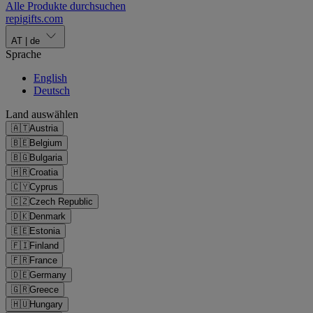
Alle Produkte durchsuchen
repigifts
.
com
AT
|
de
Sprache
English
Deutsch
Land auswählen
🇦🇹
Austria
🇧🇪
Belgium
🇧🇬
Bulgaria
🇭🇷
Croatia
🇨🇾
Cyprus
🇨🇿
Czech Republic
🇩🇰
Denmark
🇪🇪
Estonia
🇫🇮
Finland
🇫🇷
France
🇩🇪
Germany
🇬🇷
Greece
🇭🇺
Hungary