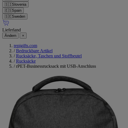
🇸🇮
Slovenia
🇪🇸
Spain
🇸🇪
Sweden
Lieferland
Ändern
×
repigifts.com
/
Bedruckbare Artikel
/
Rucksäcke, Taschen und Stoffbeutel
/
Rucksäcke
/
rPET-Businessrucksack mit USB-Anschluss