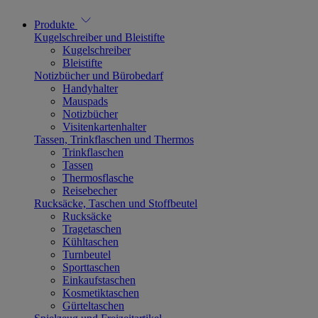
Produkte
Kugelschreiber und Bleistifte
Kugelschreiber
Bleistifte
Notizbücher und Bürobedarf
Handyhalter
Mauspads
Notizbücher
Visitenkartenhalter
Tassen, Trinkflaschen und Thermos
Trinkflaschen
Tassen
Thermosflasche
Reisebecher
Rucksäcke, Taschen und Stoffbeutel
Rucksäcke
Tragetaschen
Kühltaschen
Turnbeutel
Sporttaschen
Einkaufstaschen
Kosmetiktaschen
Gürteltaschen