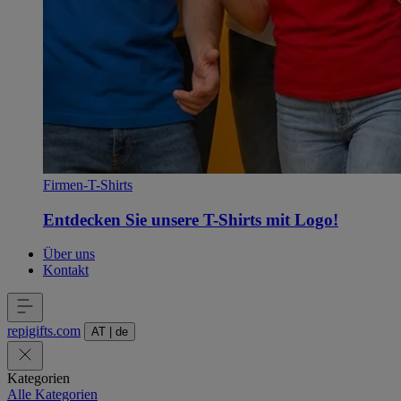
Firmen-T-Shirts
Entdecken Sie unsere T-Shirts mit Logo!
Über uns
Kontakt
repigifts
.
com
AT
|
de
Kategorien
Alle Kategorien