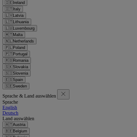
🇮🇪
Ireland
🇮🇹
Italy
🇱🇻
Latvia
🇱🇹
Lithuania
🇱🇺
Luxembourg
🇲🇹
Malta
🇳🇱
Netherlands
🇵🇱
Poland
🇵🇹
Portugal
🇷🇴
Romania
🇸🇰
Slovakia
🇸🇮
Slovenia
🇪🇸
Spain
🇸🇪
Sweden
Sprache & Land auswählen
Sprache
English
Deutsch
Land auswählen
🇦🇹
Austria
🇧🇪
Belgium