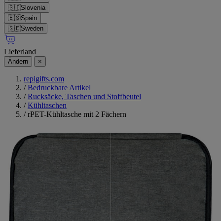
🇸🇮
Slovenia
🇪🇸
Spain
🇸🇪
Sweden
Lieferland
Ändern
×
repigifts.com
/
Bedruckbare Artikel
/
Rucksäcke, Taschen und Stoffbeutel
/
Kühltaschen
/
rPET-Kühltasche mit 2 Fächern