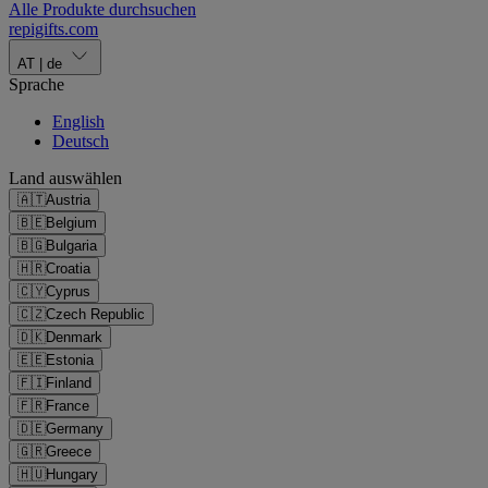
Alle Produkte durchsuchen
repigifts
.
com
AT
|
de
Sprache
English
Deutsch
Land auswählen
🇦🇹
Austria
🇧🇪
Belgium
🇧🇬
Bulgaria
🇭🇷
Croatia
🇨🇾
Cyprus
🇨🇿
Czech Republic
🇩🇰
Denmark
🇪🇪
Estonia
🇫🇮
Finland
🇫🇷
France
🇩🇪
Germany
🇬🇷
Greece
🇭🇺
Hungary