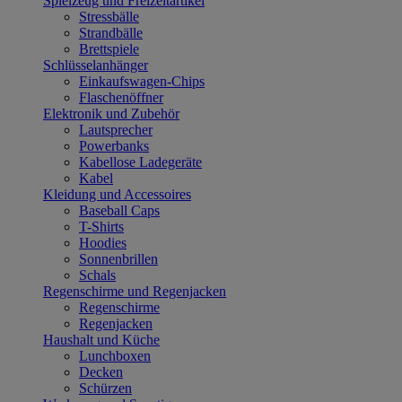
Spielzeug und Freizeitartikel
Stressbälle
Strandbälle
Brettspiele
Schlüsselanhänger
Einkaufswagen-Chips
Flaschenöffner
Elektronik und Zubehör
Lautsprecher
Powerbanks
Kabellose Ladegeräte
Kabel
Kleidung und Accessoires
Baseball Caps
T-Shirts
Hoodies
Sonnenbrillen
Schals
Regenschirme und Regenjacken
Regenschirme
Regenjacken
Haushalt und Küche
Lunchboxen
Decken
Schürzen