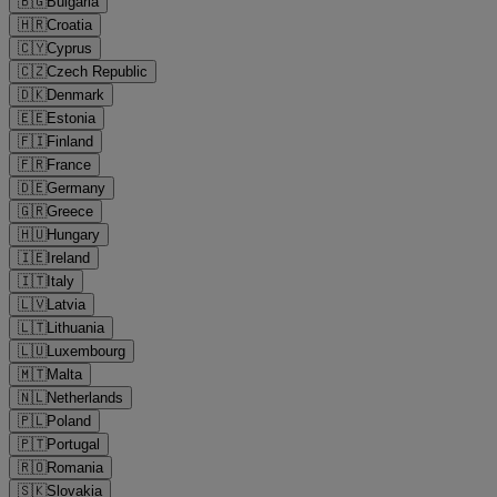
🇧🇬
Bulgaria
🇭🇷
Croatia
🇨🇾
Cyprus
🇨🇿
Czech Republic
🇩🇰
Denmark
🇪🇪
Estonia
🇫🇮
Finland
🇫🇷
France
🇩🇪
Germany
🇬🇷
Greece
🇭🇺
Hungary
🇮🇪
Ireland
🇮🇹
Italy
🇱🇻
Latvia
🇱🇹
Lithuania
🇱🇺
Luxembourg
🇲🇹
Malta
🇳🇱
Netherlands
🇵🇱
Poland
🇵🇹
Portugal
🇷🇴
Romania
🇸🇰
Slovakia