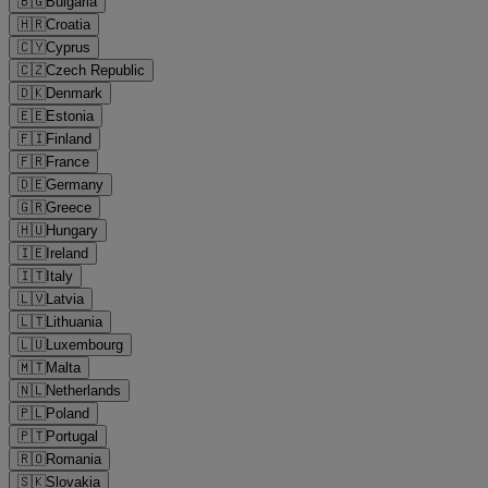
🇧🇬
Bulgaria
🇭🇷
Croatia
🇨🇾
Cyprus
🇨🇿
Czech Republic
🇩🇰
Denmark
🇪🇪
Estonia
🇫🇮
Finland
🇫🇷
France
🇩🇪
Germany
🇬🇷
Greece
🇭🇺
Hungary
🇮🇪
Ireland
🇮🇹
Italy
🇱🇻
Latvia
🇱🇹
Lithuania
🇱🇺
Luxembourg
🇲🇹
Malta
🇳🇱
Netherlands
🇵🇱
Poland
🇵🇹
Portugal
🇷🇴
Romania
🇸🇰
Slovakia