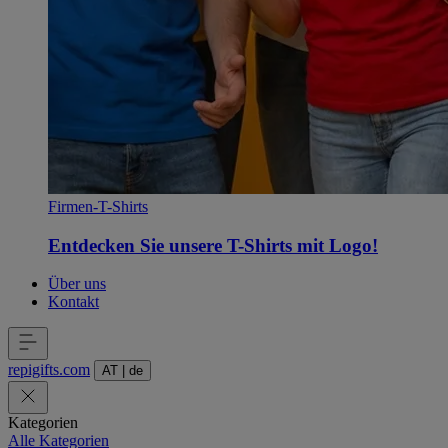
Firmen-T-Shirts
Entdecken Sie unsere T-Shirts mit Logo!
Über uns
Kontakt
repigifts
.
com
AT
|
de
Kategorien
Alle Kategorien