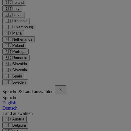
🇮🇪
Ireland
🇮🇹
Italy
🇱🇻
Latvia
🇱🇹
Lithuania
🇱🇺
Luxembourg
🇲🇹
Malta
🇳🇱
Netherlands
🇵🇱
Poland
🇵🇹
Portugal
🇷🇴
Romania
🇸🇰
Slovakia
🇸🇮
Slovenia
🇪🇸
Spain
🇸🇪
Sweden
Sprache & Land auswählen
Sprache
English
Deutsch
Land auswählen
🇦🇹
Austria
🇧🇪
Belgium