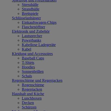
Spielzeug und Freizeitartikel
Stressbälle
Strandbälle
Brettspiele
Schlüsselanhänger
Einkaufswagen-Chips
Flaschenöffner
Elektronik und Zubehör
Lautsprecher
Powerbanks
Kabellose Ladegeräte
Kabel
Kleidung und Accessoires
Baseball Caps
T-Shirts
Hoodies
Sonnenbrillen
Schals
Regenschirme und Regenjacken
Regenschirme
Regenjacken
Haushalt und Küche
Lunchboxen
Decken
Schürzen