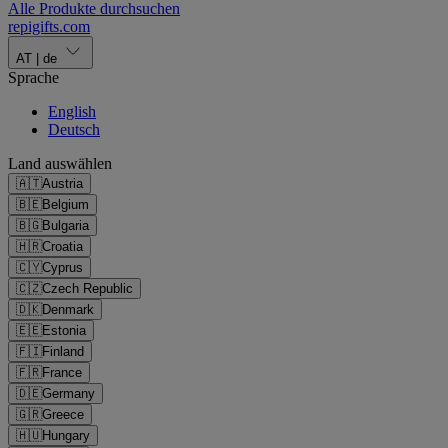
Alle Produkte durchsuchen
repigifts
.
com
AT
|
de
Sprache
English
Deutsch
Land auswählen
🇦🇹
Austria
🇧🇪
Belgium
🇧🇬
Bulgaria
🇭🇷
Croatia
🇨🇾
Cyprus
🇨🇿
Czech Republic
🇩🇰
Denmark
🇪🇪
Estonia
🇫🇮
Finland
🇫🇷
France
🇩🇪
Germany
🇬🇷
Greece
🇭🇺
Hungary