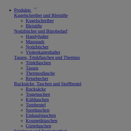
Produkte
Kugelschreiber und Bleistifte
Kugelschreiber
Bleistifte
Notizbücher und Bürobedarf
Handyhalter
Mauspads
Notizbücher
Visitenkartenhalter
Tassen, Trinkflaschen und Thermos
Trinkflaschen
Tassen
Thermosflasche
Reisebecher
Rucksäcke, Taschen und Stoffbeutel
Rucksäcke
Tragetaschen
Kühltaschen
Turnbeutel
Sporttaschen
Einkaufstaschen
Kosmetiktaschen
Gürteltaschen