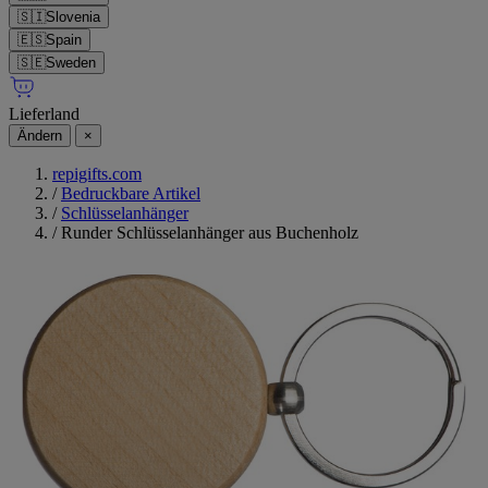
🇸🇮
Slovenia
🇪🇸
Spain
🇸🇪
Sweden
Lieferland
Ändern
×
repigifts.com
/
Bedruckbare Artikel
/
Schlüsselanhänger
/
Runder Schlüsselanhänger aus Buchenholz