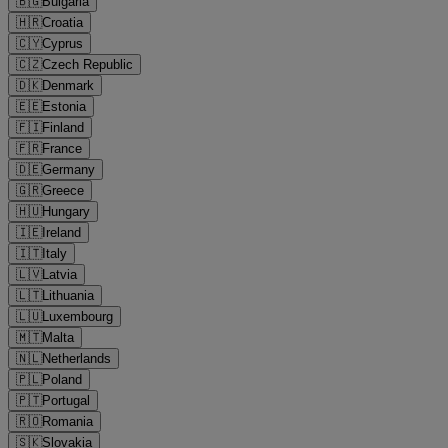
🇧🇬
Bulgaria
🇭🇷
Croatia
🇨🇾
Cyprus
🇨🇿
Czech Republic
🇩🇰
Denmark
🇪🇪
Estonia
🇫🇮
Finland
🇫🇷
France
🇩🇪
Germany
🇬🇷
Greece
🇭🇺
Hungary
🇮🇪
Ireland
🇮🇹
Italy
🇱🇻
Latvia
🇱🇹
Lithuania
🇱🇺
Luxembourg
🇲🇹
Malta
🇳🇱
Netherlands
🇵🇱
Poland
🇵🇹
Portugal
🇷🇴
Romania
🇸🇰
Slovakia