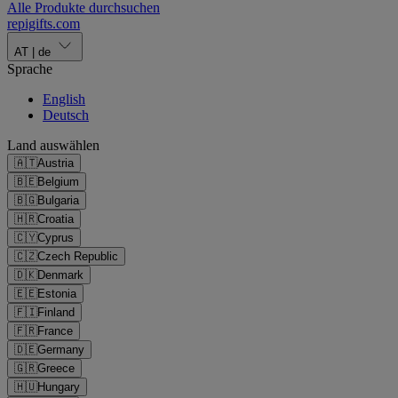
Alle Produkte durchsuchen
repigifts
.
com
AT
|
de
Sprache
English
Deutsch
Land auswählen
🇦🇹
Austria
🇧🇪
Belgium
🇧🇬
Bulgaria
🇭🇷
Croatia
🇨🇾
Cyprus
🇨🇿
Czech Republic
🇩🇰
Denmark
🇪🇪
Estonia
🇫🇮
Finland
🇫🇷
France
🇩🇪
Germany
🇬🇷
Greece
🇭🇺
Hungary