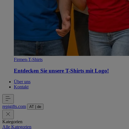
Firmen-T-Shirts
Entdecken Sie unsere T-Shirts mit Logo!
Über uns
Kontakt
repigifts
.
com
AT
|
de
Kategorien
Alle Kategorien