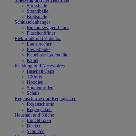
Spielzeug und Freizeitartikel
Stressbälle
Strandbälle
Brettspiele
Schlüsselanhänger
Einkaufswagen-Chips
Flaschenöffner
Elektronik und Zubehör
Lautsprecher
Powerbanks
Kabellose Ladegeräte
Kabel
Kleidung und Accessoires
Baseball Caps
T-Shirts
Hoodies
Sonnenbrillen
Schals
Regenschirme und Regenjacken
Regenschirme
Regenjacken
Haushalt und Küche
Lunchboxen
Decken
Schürzen