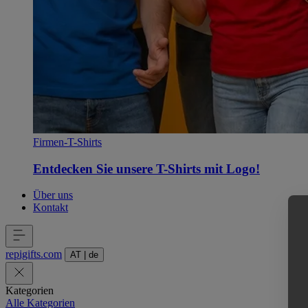
Firmen-T-Shirts
Entdecken Sie unsere T-Shirts mit Logo!
Über uns
Kontakt
repigifts
.
com
AT
|
de
Kategorien
Alle Kategorien