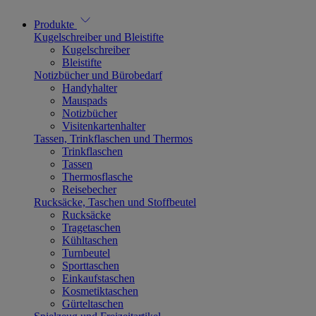
Produkte
Kugelschreiber und Bleistifte
Kugelschreiber
Bleistifte
Notizbücher und Bürobedarf
Handyhalter
Mauspads
Notizbücher
Visitenkartenhalter
Tassen, Trinkflaschen und Thermos
Trinkflaschen
Tassen
Thermosflasche
Reisebecher
Rucksäcke, Taschen und Stoffbeutel
Rucksäcke
Tragetaschen
Kühltaschen
Turnbeutel
Sporttaschen
Einkaufstaschen
Kosmetiktaschen
Gürteltaschen