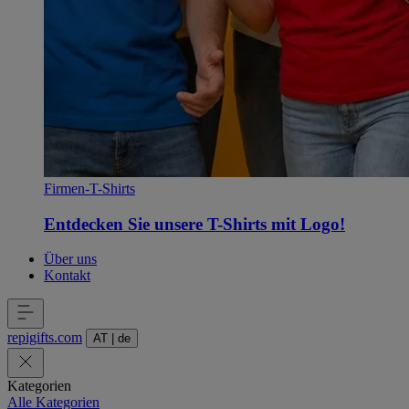
Firmen-T-Shirts
Entdecken Sie unsere T-Shirts mit Logo!
Über uns
Kontakt
repigifts
.
com
AT
|
de
Kategorien
Alle Kategorien