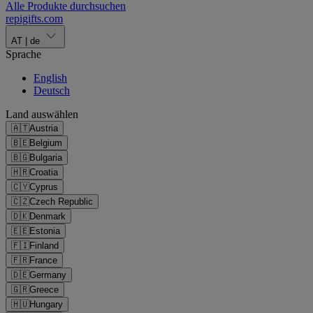
Alle Produkte durchsuchen
repigifts
.
com
AT
|
de
Sprache
English
Deutsch
Land auswählen
🇦🇹
Austria
🇧🇪
Belgium
🇧🇬
Bulgaria
🇭🇷
Croatia
🇨🇾
Cyprus
🇨🇿
Czech Republic
🇩🇰
Denmark
🇪🇪
Estonia
🇫🇮
Finland
🇫🇷
France
🇩🇪
Germany
🇬🇷
Greece
🇭🇺
Hungary