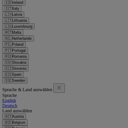
🇮🇪
Ireland
🇮🇹
Italy
🇱🇻
Latvia
🇱🇹
Lithuania
🇱🇺
Luxembourg
🇲🇹
Malta
🇳🇱
Netherlands
🇵🇱
Poland
🇵🇹
Portugal
🇷🇴
Romania
🇸🇰
Slovakia
🇸🇮
Slovenia
🇪🇸
Spain
🇸🇪
Sweden
Sprache & Land auswählen
Sprache
English
Deutsch
Land auswählen
🇦🇹
Austria
🇧🇪
Belgium