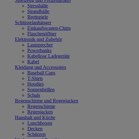
Spielzeug und Freizeitartikel
Stressbälle
Strandbälle
Brettspiele
Schlüsselanhänger
Einkaufswagen-Chips
Flaschenöffner
Elektronik und Zubehör
Lautsprecher
Powerbanks
Kabellose Ladegeräte
Kabel
Kleidung und Accessoires
Baseball Caps
T-Shirts
Hoodies
Sonnenbrillen
Schals
Regenschirme und Regenjacken
Regenschirme
Regenjacken
Haushalt und Küche
Lunchboxen
Decken
Schürzen