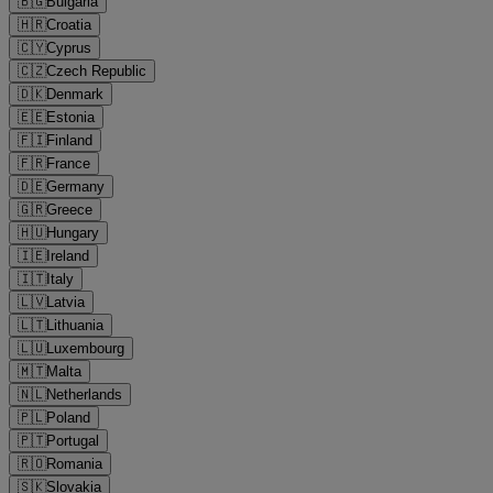
🇧🇬
Bulgaria
🇭🇷
Croatia
🇨🇾
Cyprus
🇨🇿
Czech Republic
🇩🇰
Denmark
🇪🇪
Estonia
🇫🇮
Finland
🇫🇷
France
🇩🇪
Germany
🇬🇷
Greece
🇭🇺
Hungary
🇮🇪
Ireland
🇮🇹
Italy
🇱🇻
Latvia
🇱🇹
Lithuania
🇱🇺
Luxembourg
🇲🇹
Malta
🇳🇱
Netherlands
🇵🇱
Poland
🇵🇹
Portugal
🇷🇴
Romania
🇸🇰
Slovakia