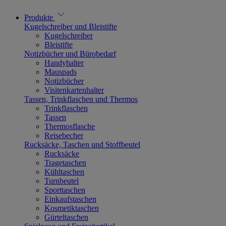
Produkte
Kugelschreiber und Bleistifte
Kugelschreiber
Bleistifte
Notizbücher und Bürobedarf
Handyhalter
Mauspads
Notizbücher
Visitenkartenhalter
Tassen, Trinkflaschen und Thermos
Trinkflaschen
Tassen
Thermosflasche
Reisebecher
Rucksäcke, Taschen und Stoffbeutel
Rucksäcke
Tragetaschen
Kühltaschen
Turnbeutel
Sporttaschen
Einkaufstaschen
Kosmetiktaschen
Gürteltaschen