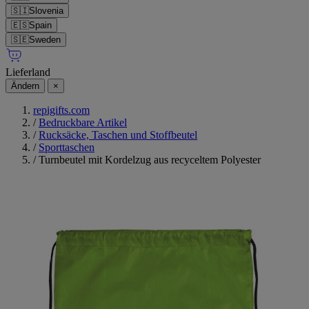
🇸🇮
Slovenia
🇪🇸
Spain
🇸🇪
Sweden
Lieferland
Ändern
×
repigifts.com
/
Bedruckbare Artikel
/
Rucksäcke, Taschen und Stoffbeutel
/
Sporttaschen
/
Turnbeutel mit Kordelzug aus recyceltem Polyester