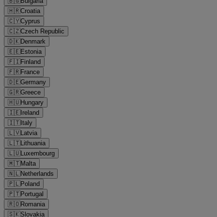
🇧🇬
Bulgaria
🇭🇷
Croatia
🇨🇾
Cyprus
🇨🇿
Czech Republic
🇩🇰
Denmark
🇪🇪
Estonia
🇫🇮
Finland
🇫🇷
France
🇩🇪
Germany
🇬🇷
Greece
🇭🇺
Hungary
🇮🇪
Ireland
🇮🇹
Italy
🇱🇻
Latvia
🇱🇹
Lithuania
🇱🇺
Luxembourg
🇲🇹
Malta
🇳🇱
Netherlands
🇵🇱
Poland
🇵🇹
Portugal
🇷🇴
Romania
🇸🇰
Slovakia