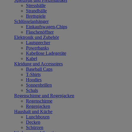
Spielzeug und Freizeitartikel
Stressbälle
Strandbälle
Brettspiele
Schlüsselanhänger
Einkaufswagen-Chips
Flaschenöffner
Elektronik und Zubehör
Lautsprecher
Powerbanks
Kabellose Ladegeräte
Kabel
Kleidung und Accessoires
Baseball Caps
T-Shirts
Hoodies
Sonnenbrillen
Schals
Regenschirme und Regenjacken
Regenschirme
Regenjacken
Haushalt und Küche
Lunchboxen
Decken
Schürzen