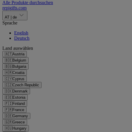
Alle Produkte durchsuchen
repigifts
.
com
AT
|
de
Sprache
English
Deutsch
Land auswählen
🇦🇹
Austria
🇧🇪
Belgium
🇧🇬
Bulgaria
🇭🇷
Croatia
🇨🇾
Cyprus
🇨🇿
Czech Republic
🇩🇰
Denmark
🇪🇪
Estonia
🇫🇮
Finland
🇫🇷
France
🇩🇪
Germany
🇬🇷
Greece
🇭🇺
Hungary