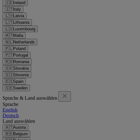
🇮🇪
Ireland
🇮🇹
Italy
🇱🇻
Latvia
🇱🇹
Lithuania
🇱🇺
Luxembourg
🇲🇹
Malta
🇳🇱
Netherlands
🇵🇱
Poland
🇵🇹
Portugal
🇷🇴
Romania
🇸🇰
Slovakia
🇸🇮
Slovenia
🇪🇸
Spain
🇸🇪
Sweden
Sprache & Land auswählen
Sprache
English
Deutsch
Land auswählen
🇦🇹
Austria
🇧🇪
Belgium