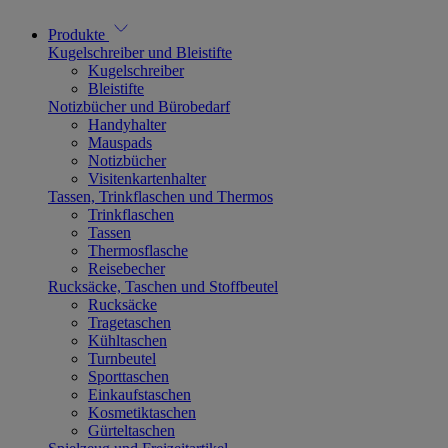
Produkte
Kugelschreiber und Bleistifte
Kugelschreiber
Bleistifte
Notizbücher und Bürobedarf
Handyhalter
Mauspads
Notizbücher
Visitenkartenhalter
Tassen, Trinkflaschen und Thermos
Trinkflaschen
Tassen
Thermosflasche
Reisebecher
Rucksäcke, Taschen und Stoffbeutel
Rucksäcke
Tragetaschen
Kühltaschen
Turnbeutel
Sporttaschen
Einkaufstaschen
Kosmetiktaschen
Gürteltaschen