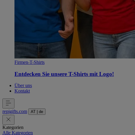
Firmen-T-Shirts
Entdecken Sie unsere T-Shirts mit Logo!
Über uns
Kontakt
repigifts
.
com
AT
|
de
Kategorien
Alle Kategorien