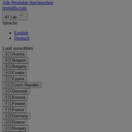
Alle Produkte durchsuchen
repigifts
.
com
AT
|
de
Sprache
English
Deutsch
Land auswählen
🇦🇹
Austria
🇧🇪
Belgium
🇧🇬
Bulgaria
🇭🇷
Croatia
🇨🇾
Cyprus
🇨🇿
Czech Republic
🇩🇰
Denmark
🇪🇪
Estonia
🇫🇮
Finland
🇫🇷
France
🇩🇪
Germany
🇬🇷
Greece
🇭🇺
Hungary