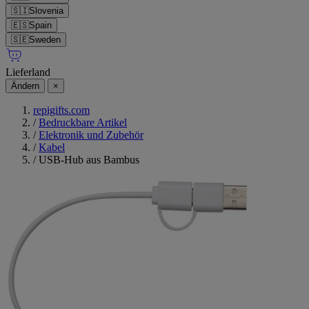
🇸🇮
Slovenia
🇪🇸
Spain
🇸🇪
Sweden
Lieferland
Ändern
×
repigifts.com
/
Bedruckbare Artikel
/
Elektronik und Zubehör
/
Kabel
/
USB-Hub aus Bambus