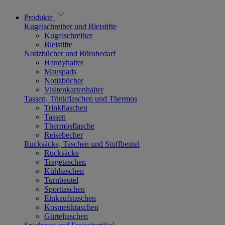
Produkte
Kugelschreiber und Bleistifte
Kugelschreiber
Bleistifte
Notizbücher und Bürobedarf
Handyhalter
Mauspads
Notizbücher
Visitenkartenhalter
Tassen, Trinkflaschen und Thermos
Trinkflaschen
Tassen
Thermosflasche
Reisebecher
Rucksäcke, Taschen und Stoffbeutel
Rucksäcke
Tragetaschen
Kühltaschen
Turnbeutel
Sporttaschen
Einkaufstaschen
Kosmetiktaschen
Gürteltaschen