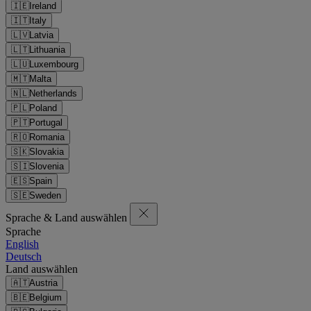
🇮🇪
Ireland
🇮🇹
Italy
🇱🇻
Latvia
🇱🇹
Lithuania
🇱🇺
Luxembourg
🇲🇹
Malta
🇳🇱
Netherlands
🇵🇱
Poland
🇵🇹
Portugal
🇷🇴
Romania
🇸🇰
Slovakia
🇸🇮
Slovenia
🇪🇸
Spain
🇸🇪
Sweden
Sprache & Land auswählen
Sprache
English
Deutsch
Land auswählen
🇦🇹
Austria
🇧🇪
Belgium