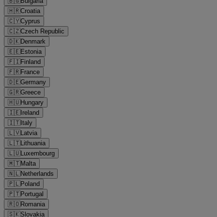
🇧🇬
Bulgaria
🇭🇷
Croatia
🇨🇾
Cyprus
🇨🇿
Czech Republic
🇩🇰
Denmark
🇪🇪
Estonia
🇫🇮
Finland
🇫🇷
France
🇩🇪
Germany
🇬🇷
Greece
🇭🇺
Hungary
🇮🇪
Ireland
🇮🇹
Italy
🇱🇻
Latvia
🇱🇹
Lithuania
🇱🇺
Luxembourg
🇲🇹
Malta
🇳🇱
Netherlands
🇵🇱
Poland
🇵🇹
Portugal
🇷🇴
Romania
🇸🇰
Slovakia