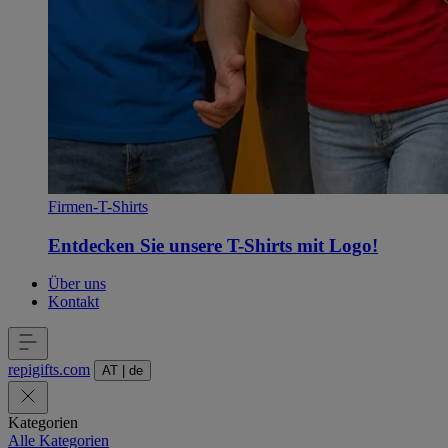
Firmen-T-Shirts
Entdecken Sie unsere T-Shirts mit Logo!
Über uns
Kontakt
repigifts
.
com
AT
|
de
Kategorien
Alle Kategorien