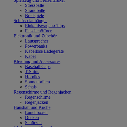
Spielzeug und Freizeitartikel
Stressbälle
Strandbälle
Brettspiele
Schlüsselanhänger
Einkaufswagen-Chips
Flaschenöffner
Elektronik und Zubehör
Lautsprecher
Powerbanks
Kabellose Ladegeräte
Kabel
Kleidung und Accessoires
Baseball Caps
T-Shirts
Hoodies
Sonnenbrillen
Schals
Regenschirme und Regenjacken
Regenschirme
Regenjacken
Haushalt und Küche
Lunchboxen
Decken
Schürzen