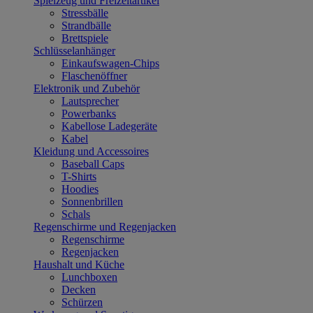
Spielzeug und Freizeitartikel
Stressbälle
Strandbälle
Brettspiele
Schlüsselanhänger
Einkaufswagen-Chips
Flaschenöffner
Elektronik und Zubehör
Lautsprecher
Powerbanks
Kabellose Ladegeräte
Kabel
Kleidung und Accessoires
Baseball Caps
T-Shirts
Hoodies
Sonnenbrillen
Schals
Regenschirme und Regenjacken
Regenschirme
Regenjacken
Haushalt und Küche
Lunchboxen
Decken
Schürzen