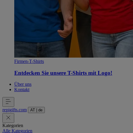
Firmen-T-Shirts
Entdecken Sie unsere T-Shirts mit Logo!
Über uns
Kontakt
repigifts
.
com
AT
|
de
Kategorien
Alle Kategorien