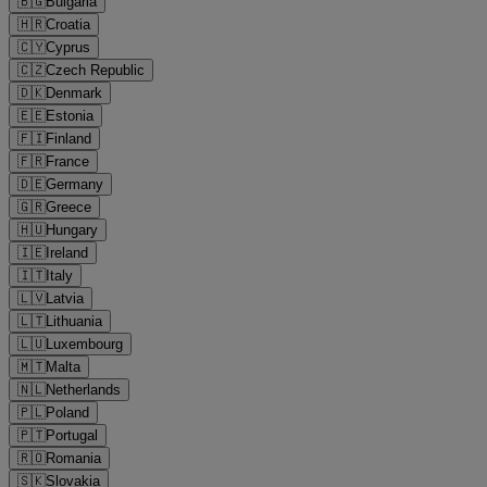
🇧🇬
Bulgaria
🇭🇷
Croatia
🇨🇾
Cyprus
🇨🇿
Czech Republic
🇩🇰
Denmark
🇪🇪
Estonia
🇫🇮
Finland
🇫🇷
France
🇩🇪
Germany
🇬🇷
Greece
🇭🇺
Hungary
🇮🇪
Ireland
🇮🇹
Italy
🇱🇻
Latvia
🇱🇹
Lithuania
🇱🇺
Luxembourg
🇲🇹
Malta
🇳🇱
Netherlands
🇵🇱
Poland
🇵🇹
Portugal
🇷🇴
Romania
🇸🇰
Slovakia