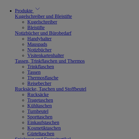
Produkte
Kugelschreiber und Bleistifte
Kugelschreiber
Bleistifte
Notizbücher und Bürobedarf
Handyhalter
Mauspads
Notizbücher
Visitenkartenhalter
Tassen, Trinkflaschen und Thermos
Trinkflaschen
Tassen
Thermosflasche
Reisebecher
Rucksäcke, Taschen und Stoffbeutel
Rucksäcke
Tragetaschen
Kühltaschen
Turnbeutel
Sporttaschen
Einkaufstaschen
Kosmetiktaschen
Gürteltaschen