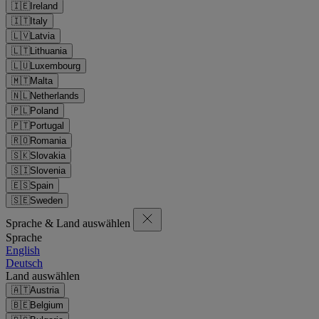
🇮🇪
Ireland
🇮🇹
Italy
🇱🇻
Latvia
🇱🇹
Lithuania
🇱🇺
Luxembourg
🇲🇹
Malta
🇳🇱
Netherlands
🇵🇱
Poland
🇵🇹
Portugal
🇷🇴
Romania
🇸🇰
Slovakia
🇸🇮
Slovenia
🇪🇸
Spain
🇸🇪
Sweden
Sprache & Land auswählen
Sprache
English
Deutsch
Land auswählen
🇦🇹
Austria
🇧🇪
Belgium