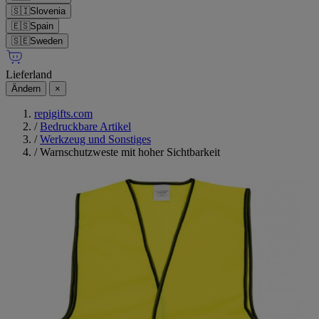
🇸🇮
Slovenia
🇪🇸
Spain
🇸🇪
Sweden
Lieferland
Ändern
×
repigifts.com
/
Bedruckbare Artikel
/
Werkzeug und Sonstiges
/
Warnschutzweste mit hoher Sichtbarkeit