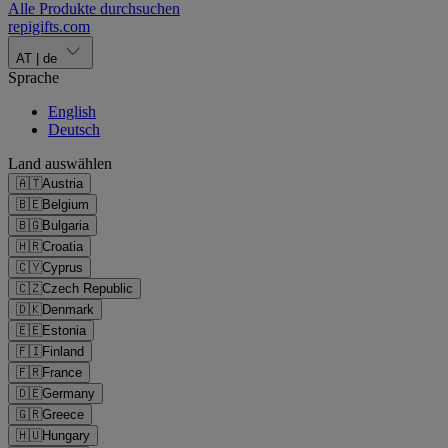
Alle Produkte durchsuchen
repigifts
.
com
AT
|
de
Sprache
English
Deutsch
Land auswählen
🇦🇹
Austria
🇧🇪
Belgium
🇧🇬
Bulgaria
🇭🇷
Croatia
🇨🇾
Cyprus
🇨🇿
Czech Republic
🇩🇰
Denmark
🇪🇪
Estonia
🇫🇮
Finland
🇫🇷
France
🇩🇪
Germany
🇬🇷
Greece
🇭🇺
Hungary