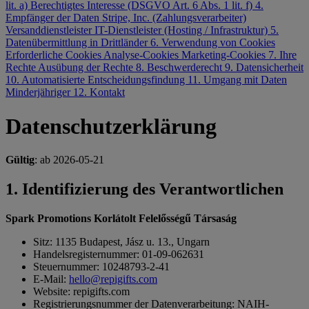
lit. a)
Berechtigtes Interesse (DSGVO Art. 6 Abs. 1 lit. f)
4.
Empfänger der Daten
Stripe, Inc. (Zahlungsverarbeiter)
Versanddienstleister
IT-Dienstleister (Hosting / Infrastruktur)
5.
Datenübermittlung in Drittländer
6. Verwendung von Cookies
Erforderliche Cookies
Analyse-Cookies
Marketing-Cookies
7. Ihre
Rechte
Ausübung der Rechte
8. Beschwerderecht
9. Datensicherheit
10. Automatisierte Entscheidungsfindung
11. Umgang mit Daten
Minderjähriger
12. Kontakt
Datenschutzerklärung
Gültig
: ab 2026-05-21
1. Identifizierung des Verantwortlichen
Spark Promotions Korlátolt Felelősségű Társaság
Sitz: 1135 Budapest, Jász u. 13., Ungarn
Handelsregisternummer: 01-09-062631
Steuernummer: 10248793-2-41
E-Mail:
hello@repigifts.com
Website: repigifts.com
Registrierungsnummer der Datenverarbeitung: NAIH-