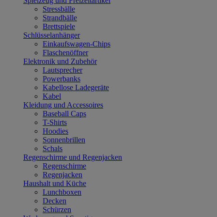
Spielzeug und Freizeitartikel
Stressbälle
Strandbälle
Brettspiele
Schlüsselanhänger
Einkaufswagen-Chips
Flaschenöffner
Elektronik und Zubehör
Lautsprecher
Powerbanks
Kabellose Ladegeräte
Kabel
Kleidung und Accessoires
Baseball Caps
T-Shirts
Hoodies
Sonnenbrillen
Schals
Regenschirme und Regenjacken
Regenschirme
Regenjacken
Haushalt und Küche
Lunchboxen
Decken
Schürzen