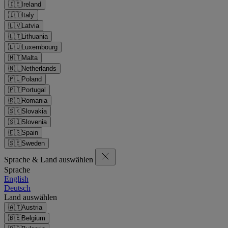
🇮🇪
Ireland
🇮🇹
Italy
🇱🇻
Latvia
🇱🇹
Lithuania
🇱🇺
Luxembourg
🇲🇹
Malta
🇳🇱
Netherlands
🇵🇱
Poland
🇵🇹
Portugal
🇷🇴
Romania
🇸🇰
Slovakia
🇸🇮
Slovenia
🇪🇸
Spain
🇸🇪
Sweden
Sprache & Land auswählen
Sprache
English
Deutsch
Land auswählen
🇦🇹
Austria
🇧🇪
Belgium