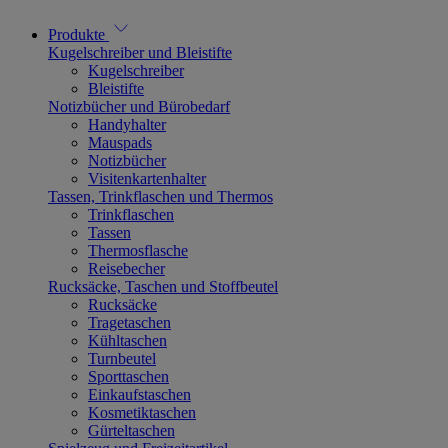
Produkte
Kugelschreiber und Bleistifte
Kugelschreiber
Bleistifte
Notizbücher und Bürobedarf
Handyhalter
Mauspads
Notizbücher
Visitenkartenhalter
Tassen, Trinkflaschen und Thermos
Trinkflaschen
Tassen
Thermosflasche
Reisebecher
Rucksäcke, Taschen und Stoffbeutel
Rucksäcke
Tragetaschen
Kühltaschen
Turnbeutel
Sporttaschen
Einkaufstaschen
Kosmetiktaschen
Gürteltaschen