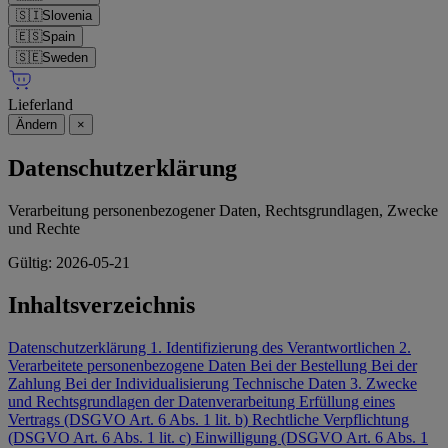
🇸🇮
Slovenia
🇪🇸
Spain
🇸🇪
Sweden
Lieferland
Ändern
×
Datenschutzerklärung
Verarbeitung personenbezogener Daten, Rechtsgrundlagen, Zwecke
und Rechte
Gültig: 2026-05-21
Inhaltsverzeichnis
Datenschutzerklärung
1. Identifizierung des Verantwortlichen
2.
Verarbeitete personenbezogene Daten
Bei der Bestellung
Bei der
Zahlung
Bei der Individualisierung
Technische Daten
3. Zwecke
und Rechtsgrundlagen der Datenverarbeitung
Erfüllung eines
Vertrags (DSGVO Art. 6 Abs. 1 lit. b)
Rechtliche Verpflichtung
(DSGVO Art. 6 Abs. 1 lit. c)
Einwilligung (DSGVO Art. 6 Abs. 1