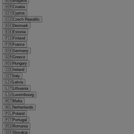
🇧🇬
Bulgaria
🇭🇷
Croatia
🇨🇾
Cyprus
🇨🇿
Czech Republic
🇩🇰
Denmark
🇪🇪
Estonia
🇫🇮
Finland
🇫🇷
France
🇩🇪
Germany
🇬🇷
Greece
🇭🇺
Hungary
🇮🇪
Ireland
🇮🇹
Italy
🇱🇻
Latvia
🇱🇹
Lithuania
🇱🇺
Luxembourg
🇲🇹
Malta
🇳🇱
Netherlands
🇵🇱
Poland
🇵🇹
Portugal
🇷🇴
Romania
🇸🇰
Slovakia