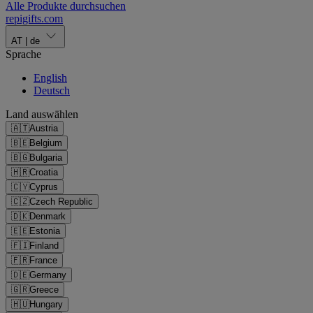
Alle Produkte durchsuchen
repigifts
.
com
AT
|
de
Sprache
English
Deutsch
Land auswählen
🇦🇹
Austria
🇧🇪
Belgium
🇧🇬
Bulgaria
🇭🇷
Croatia
🇨🇾
Cyprus
🇨🇿
Czech Republic
🇩🇰
Denmark
🇪🇪
Estonia
🇫🇮
Finland
🇫🇷
France
🇩🇪
Germany
🇬🇷
Greece
🇭🇺
Hungary