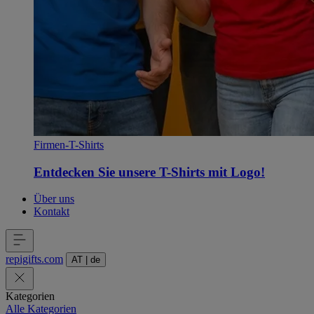
Firmen-T-Shirts
Entdecken Sie unsere T-Shirts mit Logo!
Über uns
Kontakt
repigifts
.
com
AT
|
de
Kategorien
Alle Kategorien