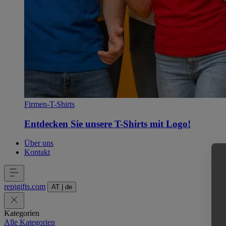
Firmen-T-Shirts
Entdecken Sie unsere T-Shirts mit Logo!
Über uns
Kontakt
repigifts
.
com
AT
|
de
Kategorien
Alle Kategorien