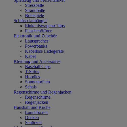
Spielzeug und Freizeitartikel
Stressbälle
Strandbälle
Brettspiele
Schlüsselanhänger
Einkaufswagen-Chips
Flaschenöffner
Elektronik und Zubehör
Lautsprecher
Powerbanks
Kabellose Ladegeräte
Kabel
Kleidung und Accessoires
Baseball Caps
T-Shirts
Hoodies
Sonnenbrillen
Schals
Regenschirme und Regenjacken
Regenschirme
Regenjacken
Haushalt und Küche
Lunchboxen
Decken
Schürzen