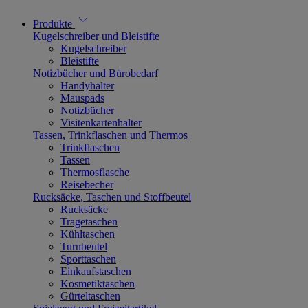
Produkte
Kugelschreiber und Bleistifte
Kugelschreiber
Bleistifte
Notizbücher und Bürobedarf
Handyhalter
Mauspads
Notizbücher
Visitenkartenhalter
Tassen, Trinkflaschen und Thermos
Trinkflaschen
Tassen
Thermosflasche
Reisebecher
Rucksäcke, Taschen und Stoffbeutel
Rucksäcke
Tragetaschen
Kühltaschen
Turnbeutel
Sporttaschen
Einkaufstaschen
Kosmetiktaschen
Gürteltaschen