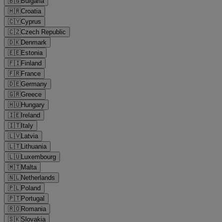
🇧🇬
Bulgaria
🇭🇷
Croatia
🇨🇾
Cyprus
🇨🇿
Czech Republic
🇩🇰
Denmark
🇪🇪
Estonia
🇫🇮
Finland
🇫🇷
France
🇩🇪
Germany
🇬🇷
Greece
🇭🇺
Hungary
🇮🇪
Ireland
🇮🇹
Italy
🇱🇻
Latvia
🇱🇹
Lithuania
🇱🇺
Luxembourg
🇲🇹
Malta
🇳🇱
Netherlands
🇵🇱
Poland
🇵🇹
Portugal
🇷🇴
Romania
🇸🇰
Slovakia