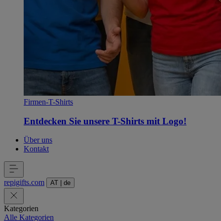
Firmen-T-Shirts
Entdecken Sie unsere T-Shirts mit Logo!
Über uns
Kontakt
repigifts
.
com
AT
|
de
Kategorien
Alle Kategorien