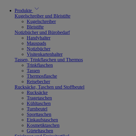
Produkte
Kugelschreiber und Bleistifte
Kugelschreiber
Bleistifte
Notizbücher und Bürobedarf
Handyhalter
Mauspads
Notizbücher
Visitenkartenhalter
Tassen, Trinkflaschen und Thermos
Trinkflaschen
Tassen
Thermosflasche
Reisebecher
Rucksäcke, Taschen und Stoffbeutel
Rucksäcke
Tragetaschen
Kühltaschen
Turnbeutel
Sporttaschen
Einkaufstaschen
Kosmetiktaschen
Gürteltaschen