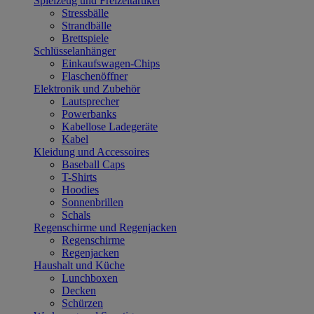
Spielzeug und Freizeitartikel
Stressbälle
Strandbälle
Brettspiele
Schlüsselanhänger
Einkaufswagen-Chips
Flaschenöffner
Elektronik und Zubehör
Lautsprecher
Powerbanks
Kabellose Ladegeräte
Kabel
Kleidung und Accessoires
Baseball Caps
T-Shirts
Hoodies
Sonnenbrillen
Schals
Regenschirme und Regenjacken
Regenschirme
Regenjacken
Haushalt und Küche
Lunchboxen
Decken
Schürzen