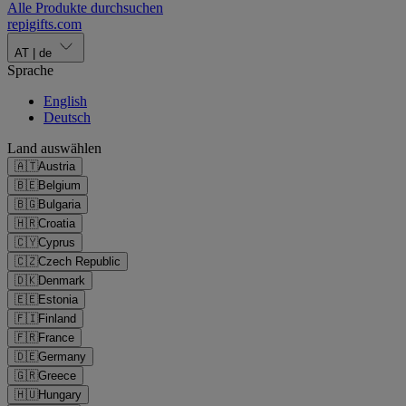
Alle Produkte durchsuchen
repigifts
.
com
AT
|
de
Sprache
English
Deutsch
Land auswählen
🇦🇹
Austria
🇧🇪
Belgium
🇧🇬
Bulgaria
🇭🇷
Croatia
🇨🇾
Cyprus
🇨🇿
Czech Republic
🇩🇰
Denmark
🇪🇪
Estonia
🇫🇮
Finland
🇫🇷
France
🇩🇪
Germany
🇬🇷
Greece
🇭🇺
Hungary