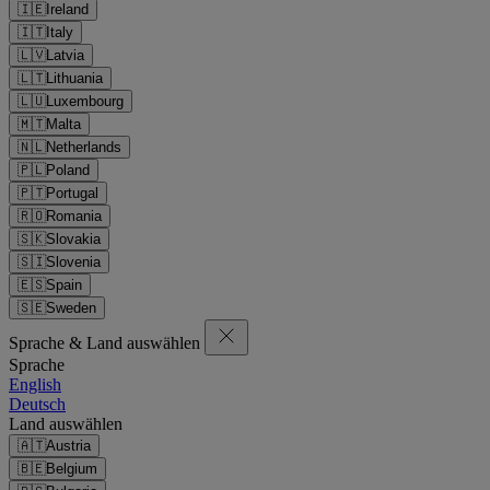
🇮🇪
Ireland
🇮🇹
Italy
🇱🇻
Latvia
🇱🇹
Lithuania
🇱🇺
Luxembourg
🇲🇹
Malta
🇳🇱
Netherlands
🇵🇱
Poland
🇵🇹
Portugal
🇷🇴
Romania
🇸🇰
Slovakia
🇸🇮
Slovenia
🇪🇸
Spain
🇸🇪
Sweden
Sprache & Land auswählen
Sprache
English
Deutsch
Land auswählen
🇦🇹
Austria
🇧🇪
Belgium