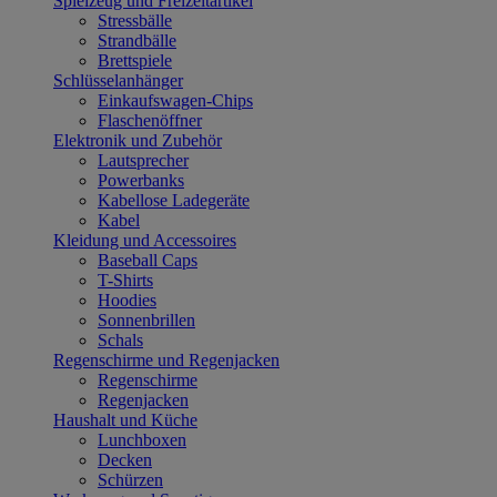
Spielzeug und Freizeitartikel
Stressbälle
Strandbälle
Brettspiele
Schlüsselanhänger
Einkaufswagen-Chips
Flaschenöffner
Elektronik und Zubehör
Lautsprecher
Powerbanks
Kabellose Ladegeräte
Kabel
Kleidung und Accessoires
Baseball Caps
T-Shirts
Hoodies
Sonnenbrillen
Schals
Regenschirme und Regenjacken
Regenschirme
Regenjacken
Haushalt und Küche
Lunchboxen
Decken
Schürzen