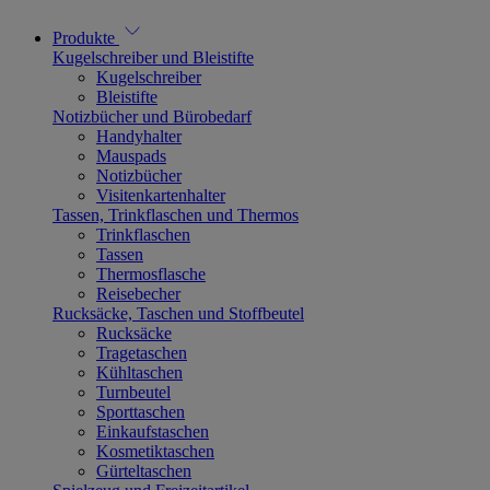
Produkte
Kugelschreiber und Bleistifte
Kugelschreiber
Bleistifte
Notizbücher und Bürobedarf
Handyhalter
Mauspads
Notizbücher
Visitenkartenhalter
Tassen, Trinkflaschen und Thermos
Trinkflaschen
Tassen
Thermosflasche
Reisebecher
Rucksäcke, Taschen und Stoffbeutel
Rucksäcke
Tragetaschen
Kühltaschen
Turnbeutel
Sporttaschen
Einkaufstaschen
Kosmetiktaschen
Gürteltaschen