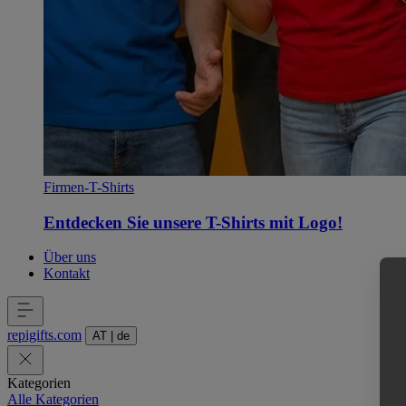
Firmen-T-Shirts
Entdecken Sie unsere T-Shirts mit Logo!
Über uns
Kontakt
repigifts
.
com
AT
|
de
Kategorien
Alle Kategorien