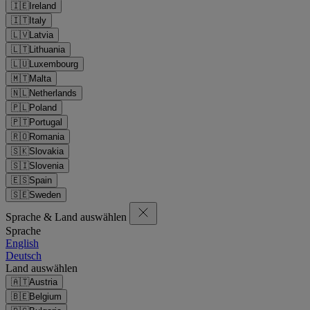
🇮🇪
Ireland
🇮🇹
Italy
🇱🇻
Latvia
🇱🇹
Lithuania
🇱🇺
Luxembourg
🇲🇹
Malta
🇳🇱
Netherlands
🇵🇱
Poland
🇵🇹
Portugal
🇷🇴
Romania
🇸🇰
Slovakia
🇸🇮
Slovenia
🇪🇸
Spain
🇸🇪
Sweden
Sprache & Land auswählen
Sprache
English
Deutsch
Land auswählen
🇦🇹
Austria
🇧🇪
Belgium