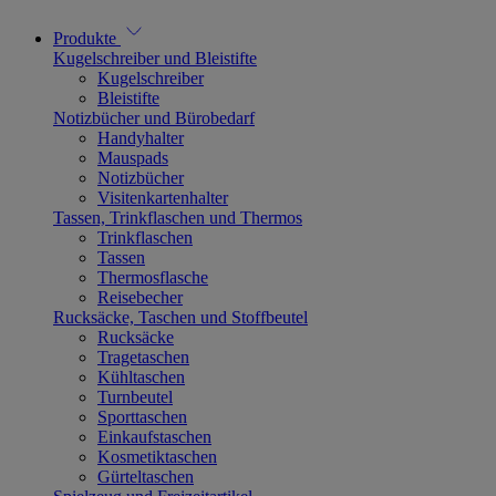
Produkte
Kugelschreiber und Bleistifte
Kugelschreiber
Bleistifte
Notizbücher und Bürobedarf
Handyhalter
Mauspads
Notizbücher
Visitenkartenhalter
Tassen, Trinkflaschen und Thermos
Trinkflaschen
Tassen
Thermosflasche
Reisebecher
Rucksäcke, Taschen und Stoffbeutel
Rucksäcke
Tragetaschen
Kühltaschen
Turnbeutel
Sporttaschen
Einkaufstaschen
Kosmetiktaschen
Gürteltaschen