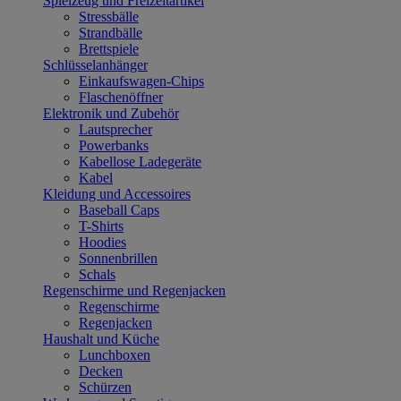
Spielzeug und Freizeitartikel
Stressbälle
Strandbälle
Brettspiele
Schlüsselanhänger
Einkaufswagen-Chips
Flaschenöffner
Elektronik und Zubehör
Lautsprecher
Powerbanks
Kabellose Ladegeräte
Kabel
Kleidung und Accessoires
Baseball Caps
T-Shirts
Hoodies
Sonnenbrillen
Schals
Regenschirme und Regenjacken
Regenschirme
Regenjacken
Haushalt und Küche
Lunchboxen
Decken
Schürzen