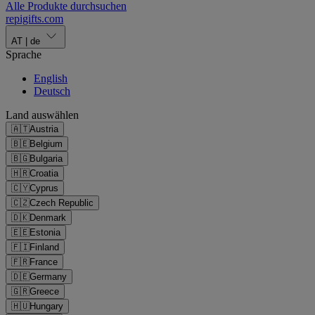
Alle Produkte durchsuchen
repigifts
.
com
AT
|
de
Sprache
English
Deutsch
Land auswählen
🇦🇹
Austria
🇧🇪
Belgium
🇧🇬
Bulgaria
🇭🇷
Croatia
🇨🇾
Cyprus
🇨🇿
Czech Republic
🇩🇰
Denmark
🇪🇪
Estonia
🇫🇮
Finland
🇫🇷
France
🇩🇪
Germany
🇬🇷
Greece
🇭🇺
Hungary