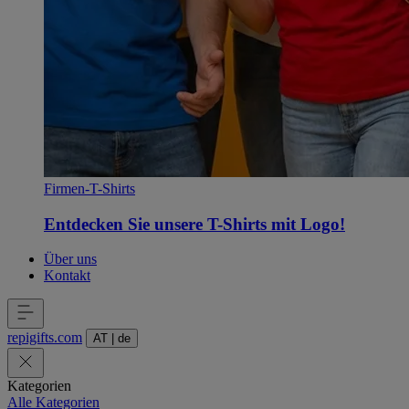
Firmen-T-Shirts
Entdecken Sie unsere T-Shirts mit Logo!
Über uns
Kontakt
repigifts
.
com
AT
|
de
Kategorien
Alle Kategorien