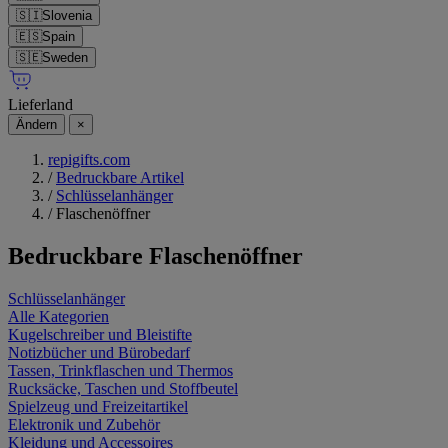
🇸🇮
Slovenia
🇪🇸
Spain
🇸🇪
Sweden
Lieferland
Ändern
×
repigifts.com
/
Bedruckbare Artikel
/
Schlüsselanhänger
/
Flaschenöffner
Bedruckbare
Flaschenöffner
Schlüsselanhänger
Alle Kategorien
Kugelschreiber und Bleistifte
Notizbücher und Bürobedarf
Tassen, Trinkflaschen und Thermos
Rucksäcke, Taschen und Stoffbeutel
Spielzeug und Freizeitartikel
Elektronik und Zubehör
Kleidung und Accessoires