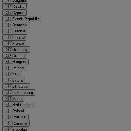
🇧🇬
Bulgaria
🇭🇷
Croatia
🇨🇾
Cyprus
🇨🇿
Czech Republic
🇩🇰
Denmark
🇪🇪
Estonia
🇫🇮
Finland
🇫🇷
France
🇩🇪
Germany
🇬🇷
Greece
🇭🇺
Hungary
🇮🇪
Ireland
🇮🇹
Italy
🇱🇻
Latvia
🇱🇹
Lithuania
🇱🇺
Luxembourg
🇲🇹
Malta
🇳🇱
Netherlands
🇵🇱
Poland
🇵🇹
Portugal
🇷🇴
Romania
🇸🇰
Slovakia