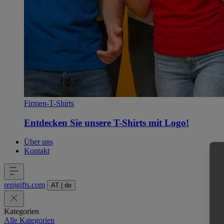
Firmen-T-Shirts
Entdecken Sie unsere T-Shirts mit Logo!
Über uns
Kontakt
repigifts
.
com
AT
|
de
Kategorien
Alle Kategorien