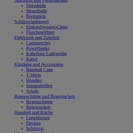
Spielzeug und Freizeitartikel
Stressbälle
Strandbälle
Brettspiele
Schlüsselanhänger
Einkaufswagen-Chips
Flaschenöffner
Elektronik und Zubehör
Lautsprecher
Powerbanks
Kabellose Ladegeräte
Kabel
Kleidung und Accessoires
Baseball Caps
T-Shirts
Hoodies
Sonnenbrillen
Schals
Regenschirme und Regenjacken
Regenschirme
Regenjacken
Haushalt und Küche
Lunchboxen
Decken
Schürzen