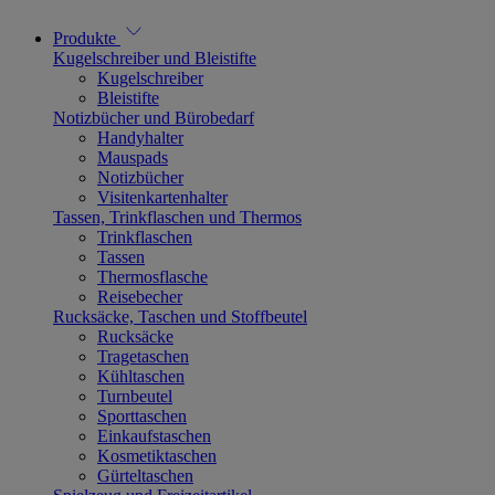
Produkte
Kugelschreiber und Bleistifte
Kugelschreiber
Bleistifte
Notizbücher und Bürobedarf
Handyhalter
Mauspads
Notizbücher
Visitenkartenhalter
Tassen, Trinkflaschen und Thermos
Trinkflaschen
Tassen
Thermosflasche
Reisebecher
Rucksäcke, Taschen und Stoffbeutel
Rucksäcke
Tragetaschen
Kühltaschen
Turnbeutel
Sporttaschen
Einkaufstaschen
Kosmetiktaschen
Gürteltaschen