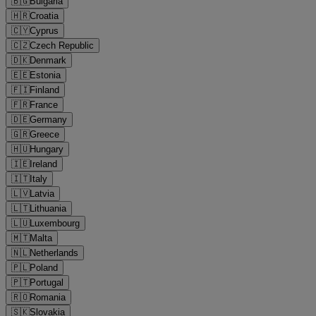
🇧🇬
Bulgaria
🇭🇷
Croatia
🇨🇾
Cyprus
🇨🇿
Czech Republic
🇩🇰
Denmark
🇪🇪
Estonia
🇫🇮
Finland
🇫🇷
France
🇩🇪
Germany
🇬🇷
Greece
🇭🇺
Hungary
🇮🇪
Ireland
🇮🇹
Italy
🇱🇻
Latvia
🇱🇹
Lithuania
🇱🇺
Luxembourg
🇲🇹
Malta
🇳🇱
Netherlands
🇵🇱
Poland
🇵🇹
Portugal
🇷🇴
Romania
🇸🇰
Slovakia