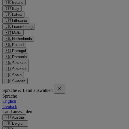
🇮🇪
Ireland
🇮🇹
Italy
🇱🇻
Latvia
🇱🇹
Lithuania
🇱🇺
Luxembourg
🇲🇹
Malta
🇳🇱
Netherlands
🇵🇱
Poland
🇵🇹
Portugal
🇷🇴
Romania
🇸🇰
Slovakia
🇸🇮
Slovenia
🇪🇸
Spain
🇸🇪
Sweden
Sprache & Land auswählen
Sprache
English
Deutsch
Land auswählen
🇦🇹
Austria
🇧🇪
Belgium