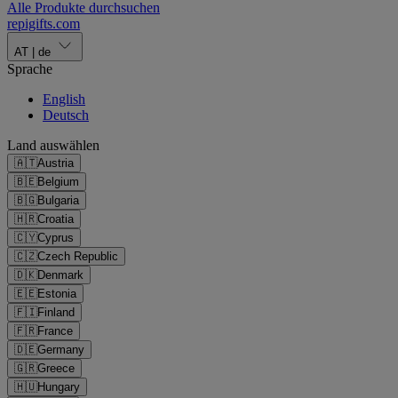
Alle Produkte durchsuchen
repigifts
.
com
AT
|
de
Sprache
English
Deutsch
Land auswählen
🇦🇹
Austria
🇧🇪
Belgium
🇧🇬
Bulgaria
🇭🇷
Croatia
🇨🇾
Cyprus
🇨🇿
Czech Republic
🇩🇰
Denmark
🇪🇪
Estonia
🇫🇮
Finland
🇫🇷
France
🇩🇪
Germany
🇬🇷
Greece
🇭🇺
Hungary