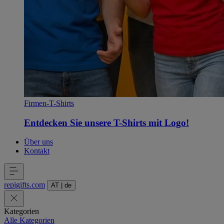
Firmen-T-Shirts
Entdecken Sie unsere T-Shirts mit Logo!
Über uns
Kontakt
repigifts
.
com
AT
|
de
Kategorien
Alle Kategorien