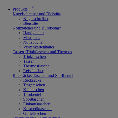
Produkte
Kugelschreiber und Bleistifte
Kugelschreiber
Bleistifte
Notizbücher und Bürobedarf
Handyhalter
Mauspads
Notizbücher
Visitenkartenhalter
Tassen, Trinkflaschen und Thermos
Trinkflaschen
Tassen
Thermosflasche
Reisebecher
Rucksäcke, Taschen und Stoffbeutel
Rucksäcke
Tragetaschen
Kühltaschen
Turnbeutel
Sporttaschen
Einkaufstaschen
Kosmetiktaschen
Gürteltaschen