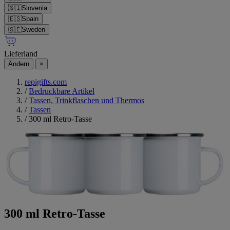
🇸🇮
Slovenia
🇪🇸
Spain
🇸🇪
Sweden
Lieferland
Ändern
×
repigifts.com
/
Bedruckbare Artikel
/
Tassen, Trinkflaschen und Thermos
/
Tassen
/
300 ml Retro-Tasse
300 ml Retro-Tasse