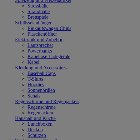
Spielzeug und Freizeitartikel
Stressbälle
Strandbälle
Brettspiele
Schlüsselanhänger
Einkaufswagen-Chips
Flaschenöffner
Elektronik und Zubehör
Lautsprecher
Powerbanks
Kabellose Ladegeräte
Kabel
Kleidung und Accessoires
Baseball Caps
T-Shirts
Hoodies
Sonnenbrillen
Schals
Regenschirme und Regenjacken
Regenschirme
Regenjacken
Haushalt und Küche
Lunchboxen
Decken
Schürzen