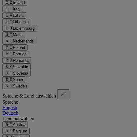
🇮🇪
Ireland
🇮🇹
Italy
🇱🇻
Latvia
🇱🇹
Lithuania
🇱🇺
Luxembourg
🇲🇹
Malta
🇳🇱
Netherlands
🇵🇱
Poland
🇵🇹
Portugal
🇷🇴
Romania
🇸🇰
Slovakia
🇸🇮
Slovenia
🇪🇸
Spain
🇸🇪
Sweden
Sprache & Land auswählen
Sprache
English
Deutsch
Land auswählen
🇦🇹
Austria
🇧🇪
Belgium