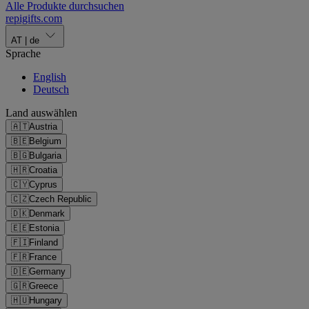
Alle Produkte durchsuchen
repigifts
.
com
AT
|
de
Sprache
English
Deutsch
Land auswählen
🇦🇹
Austria
🇧🇪
Belgium
🇧🇬
Bulgaria
🇭🇷
Croatia
🇨🇾
Cyprus
🇨🇿
Czech Republic
🇩🇰
Denmark
🇪🇪
Estonia
🇫🇮
Finland
🇫🇷
France
🇩🇪
Germany
🇬🇷
Greece
🇭🇺
Hungary