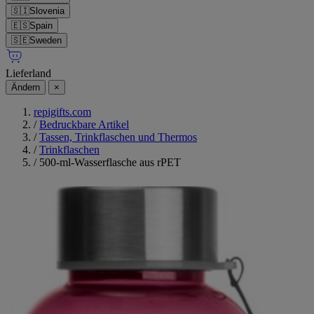
🇸🇮
Slovenia
🇪🇸
Spain
🇸🇪
Sweden
Lieferland
Ändern
×
repigifts.com
/
Bedruckbare Artikel
/
Tassen, Trinkflaschen und Thermos
/
Trinkflaschen
/
500-ml-Wasserflasche aus rPET