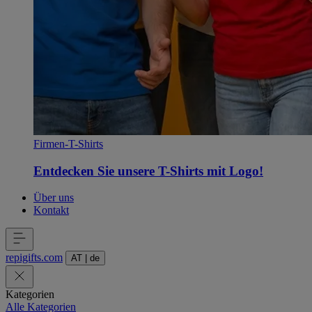
Firmen-T-Shirts
Entdecken Sie unsere T-Shirts mit Logo!
Über uns
Kontakt
repigifts
.
com
AT
|
de
Kategorien
Alle Kategorien