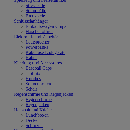
Spielzeug und Freizeitartikel
Stressbälle
Strandbälle
Brettspiele
Schlüsselanhänger
Einkaufswagen-Chips
Flaschenöffner
Elektronik und Zubehör
Lautsprecher
Powerbanks
Kabellose Ladegeräte
Kabel
Kleidung und Accessoires
Baseball Caps
T-Shirts
Hoodies
Sonnenbrillen
Schals
Regenschirme und Regenjacken
Regenschirme
Regenjacken
Haushalt und Küche
Lunchboxen
Decken
Schürzen