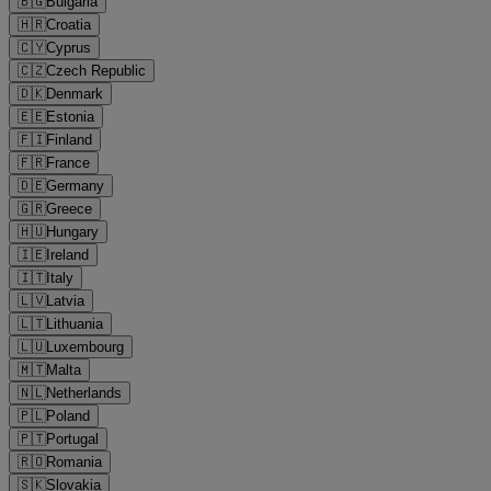
🇧🇬
Bulgaria
🇭🇷
Croatia
🇨🇾
Cyprus
🇨🇿
Czech Republic
🇩🇰
Denmark
🇪🇪
Estonia
🇫🇮
Finland
🇫🇷
France
🇩🇪
Germany
🇬🇷
Greece
🇭🇺
Hungary
🇮🇪
Ireland
🇮🇹
Italy
🇱🇻
Latvia
🇱🇹
Lithuania
🇱🇺
Luxembourg
🇲🇹
Malta
🇳🇱
Netherlands
🇵🇱
Poland
🇵🇹
Portugal
🇷🇴
Romania
🇸🇰
Slovakia