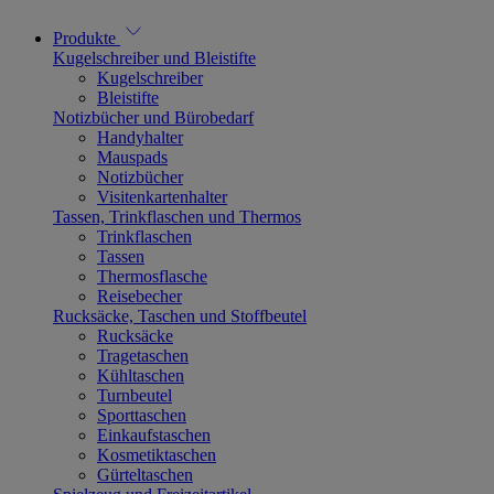
Produkte
Kugelschreiber und Bleistifte
Kugelschreiber
Bleistifte
Notizbücher und Bürobedarf
Handyhalter
Mauspads
Notizbücher
Visitenkartenhalter
Tassen, Trinkflaschen und Thermos
Trinkflaschen
Tassen
Thermosflasche
Reisebecher
Rucksäcke, Taschen und Stoffbeutel
Rucksäcke
Tragetaschen
Kühltaschen
Turnbeutel
Sporttaschen
Einkaufstaschen
Kosmetiktaschen
Gürteltaschen