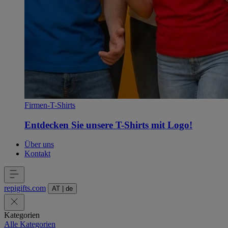
Firmen-T-Shirts
Entdecken Sie unsere T-Shirts mit Logo!
Über uns
Kontakt
repigifts
.
com
AT
|
de
Kategorien
Alle Kategorien