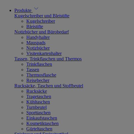
Produkte
Kugelschreiber und Bleistifte
Kugelschreiber
Bleistifte
Notizbücher und Bürobedarf
Handyhalter
Mauspads
Notizbücher
Visitenkartenhalter
Tassen, Trinkflaschen und Thermos
Trinkflaschen
Tassen
Thermosflasche
Reisebecher
Rucksäcke, Taschen und Stoffbeutel
Rucksäcke
Tragetaschen
Kühltaschen
Turnbeutel
Sporttaschen
Einkaufstaschen
Kosmetiktaschen
Gürteltaschen