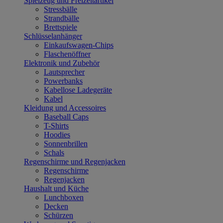
Spielzeug und Freizeitartikel
Stressbälle
Strandbälle
Brettspiele
Schlüsselanhänger
Einkaufswagen-Chips
Flaschenöffner
Elektronik und Zubehör
Lautsprecher
Powerbanks
Kabellose Ladegeräte
Kabel
Kleidung und Accessoires
Baseball Caps
T-Shirts
Hoodies
Sonnenbrillen
Schals
Regenschirme und Regenjacken
Regenschirme
Regenjacken
Haushalt und Küche
Lunchboxen
Decken
Schürzen