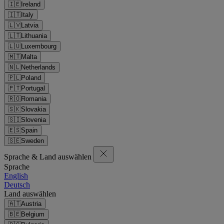
🇮🇪
Ireland
🇮🇹
Italy
🇱🇻
Latvia
🇱🇹
Lithuania
🇱🇺
Luxembourg
🇲🇹
Malta
🇳🇱
Netherlands
🇵🇱
Poland
🇵🇹
Portugal
🇷🇴
Romania
🇸🇰
Slovakia
🇸🇮
Slovenia
🇪🇸
Spain
🇸🇪
Sweden
Sprache & Land auswählen
Sprache
English
Deutsch
Land auswählen
🇦🇹
Austria
🇧🇪
Belgium