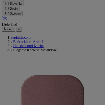
🇸🇮
Slovenia
🇪🇸
Spain
🇸🇪
Sweden
Lieferland
Ändern
×
repigifts.com
/
Bedruckbare Artikel
/
Haushalt und Küche
/
Elegante Kerze in Metalldose