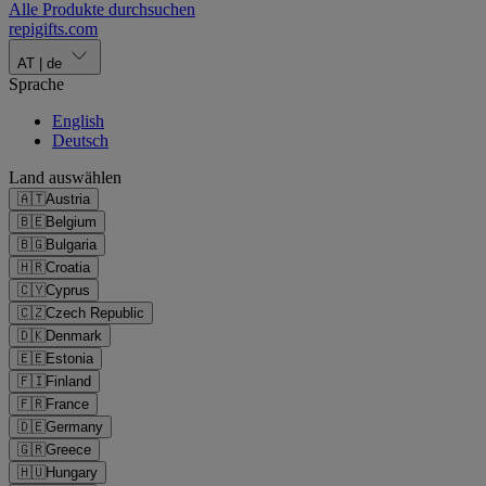
Alle Produkte durchsuchen
repigifts
.
com
AT
|
de
Sprache
English
Deutsch
Land auswählen
🇦🇹
Austria
🇧🇪
Belgium
🇧🇬
Bulgaria
🇭🇷
Croatia
🇨🇾
Cyprus
🇨🇿
Czech Republic
🇩🇰
Denmark
🇪🇪
Estonia
🇫🇮
Finland
🇫🇷
France
🇩🇪
Germany
🇬🇷
Greece
🇭🇺
Hungary