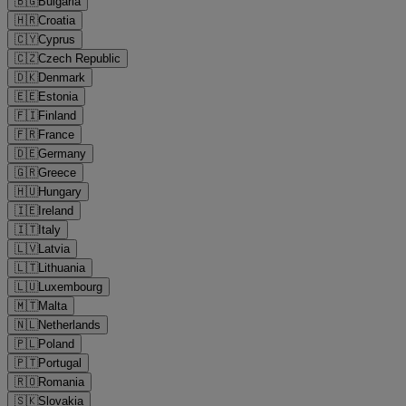
🇧🇬
Bulgaria
🇭🇷
Croatia
🇨🇾
Cyprus
🇨🇿
Czech Republic
🇩🇰
Denmark
🇪🇪
Estonia
🇫🇮
Finland
🇫🇷
France
🇩🇪
Germany
🇬🇷
Greece
🇭🇺
Hungary
🇮🇪
Ireland
🇮🇹
Italy
🇱🇻
Latvia
🇱🇹
Lithuania
🇱🇺
Luxembourg
🇲🇹
Malta
🇳🇱
Netherlands
🇵🇱
Poland
🇵🇹
Portugal
🇷🇴
Romania
🇸🇰
Slovakia