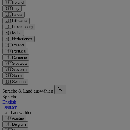
🇮🇪
Ireland
🇮🇹
Italy
🇱🇻
Latvia
🇱🇹
Lithuania
🇱🇺
Luxembourg
🇲🇹
Malta
🇳🇱
Netherlands
🇵🇱
Poland
🇵🇹
Portugal
🇷🇴
Romania
🇸🇰
Slovakia
🇸🇮
Slovenia
🇪🇸
Spain
🇸🇪
Sweden
Sprache & Land auswählen
Sprache
English
Deutsch
Land auswählen
🇦🇹
Austria
🇧🇪
Belgium