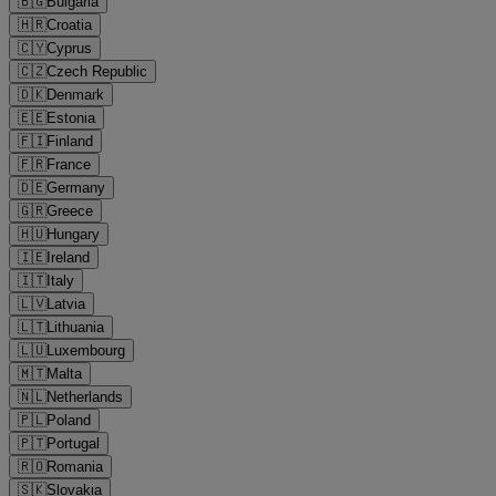
🇧🇬
Bulgaria
🇭🇷
Croatia
🇨🇾
Cyprus
🇨🇿
Czech Republic
🇩🇰
Denmark
🇪🇪
Estonia
🇫🇮
Finland
🇫🇷
France
🇩🇪
Germany
🇬🇷
Greece
🇭🇺
Hungary
🇮🇪
Ireland
🇮🇹
Italy
🇱🇻
Latvia
🇱🇹
Lithuania
🇱🇺
Luxembourg
🇲🇹
Malta
🇳🇱
Netherlands
🇵🇱
Poland
🇵🇹
Portugal
🇷🇴
Romania
🇸🇰
Slovakia