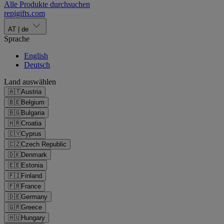
Alle Produkte durchsuchen
repigifts
.
com
AT
|
de
Sprache
English
Deutsch
Land auswählen
🇦🇹
Austria
🇧🇪
Belgium
🇧🇬
Bulgaria
🇭🇷
Croatia
🇨🇾
Cyprus
🇨🇿
Czech Republic
🇩🇰
Denmark
🇪🇪
Estonia
🇫🇮
Finland
🇫🇷
France
🇩🇪
Germany
🇬🇷
Greece
🇭🇺
Hungary