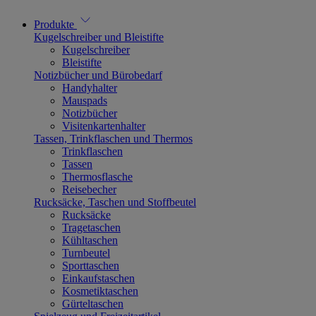
Produkte
Kugelschreiber und Bleistifte
Kugelschreiber
Bleistifte
Notizbücher und Bürobedarf
Handyhalter
Mauspads
Notizbücher
Visitenkartenhalter
Tassen, Trinkflaschen und Thermos
Trinkflaschen
Tassen
Thermosflasche
Reisebecher
Rucksäcke, Taschen und Stoffbeutel
Rucksäcke
Tragetaschen
Kühltaschen
Turnbeutel
Sporttaschen
Einkaufstaschen
Kosmetiktaschen
Gürteltaschen