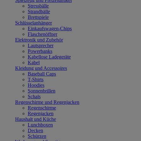
Spielzeug und Freizeitartikel
Stressbälle
Strandbälle
Brettspiele
Schlüsselanhänger
Einkaufswagen-Chips
Flaschenöffner
Elektronik und Zubehör
Lautsprecher
Powerbanks
Kabellose Ladegeräte
Kabel
Kleidung und Accessoires
Baseball Caps
T-Shirts
Hoodies
Sonnenbrillen
Schals
Regenschirme und Regenjacken
Regenschirme
Regenjacken
Haushalt und Küche
Lunchboxen
Decken
Schürzen