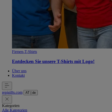
Firmen-T-Shirts
Entdecken Sie unsere T-Shirts mit Logo!
Über uns
Kontakt
repigifts
.
com
AT
|
de
Kategorien
Alle Kategorien