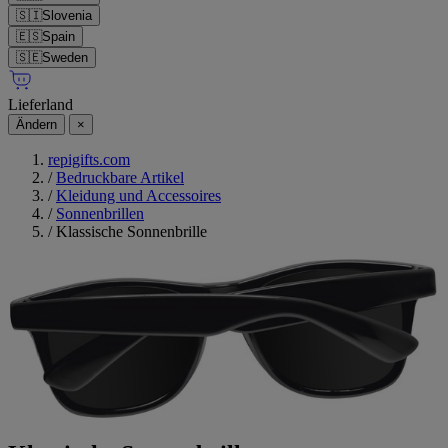
🇸🇮
Slovenia
🇪🇸
Spain
🇸🇪
Sweden
Lieferland
Ändern
×
repigifts.com
/
Bedruckbare Artikel
/
Kleidung und Accessoires
/
Sonnenbrillen
/
Klassische Sonnenbrille