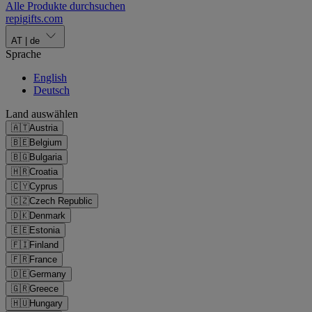
Alle Produkte durchsuchen
repigifts
.
com
AT
|
de
Sprache
English
Deutsch
Land auswählen
🇦🇹
Austria
🇧🇪
Belgium
🇧🇬
Bulgaria
🇭🇷
Croatia
🇨🇾
Cyprus
🇨🇿
Czech Republic
🇩🇰
Denmark
🇪🇪
Estonia
🇫🇮
Finland
🇫🇷
France
🇩🇪
Germany
🇬🇷
Greece
🇭🇺
Hungary