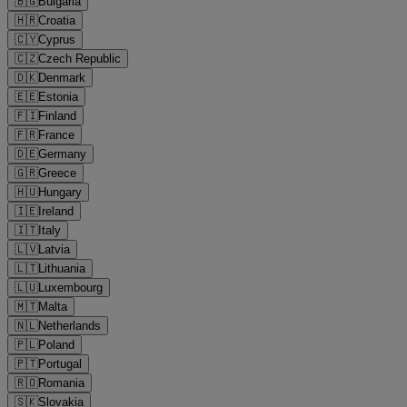
🇧🇬
Bulgaria
🇭🇷
Croatia
🇨🇾
Cyprus
🇨🇿
Czech Republic
🇩🇰
Denmark
🇪🇪
Estonia
🇫🇮
Finland
🇫🇷
France
🇩🇪
Germany
🇬🇷
Greece
🇭🇺
Hungary
🇮🇪
Ireland
🇮🇹
Italy
🇱🇻
Latvia
🇱🇹
Lithuania
🇱🇺
Luxembourg
🇲🇹
Malta
🇳🇱
Netherlands
🇵🇱
Poland
🇵🇹
Portugal
🇷🇴
Romania
🇸🇰
Slovakia