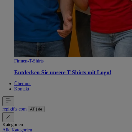
Firmen-T-Shirts
Entdecken Sie unsere T-Shirts mit Logo!
Über uns
Kontakt
repigifts
.
com
AT
|
de
Kategorien
Alle Kategorien