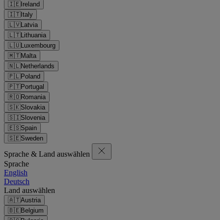
🇮🇪
Ireland
🇮🇹
Italy
🇱🇻
Latvia
🇱🇹
Lithuania
🇱🇺
Luxembourg
🇲🇹
Malta
🇳🇱
Netherlands
🇵🇱
Poland
🇵🇹
Portugal
🇷🇴
Romania
🇸🇰
Slovakia
🇸🇮
Slovenia
🇪🇸
Spain
🇸🇪
Sweden
Sprache & Land auswählen
Sprache
English
Deutsch
Land auswählen
🇦🇹
Austria
🇧🇪
Belgium