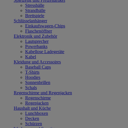
Spielzeug und Freizeitartikel
Stressbälle
Strandbälle
Brettspiele
Schlüsselanhänger
Einkaufswagen-Chips
Flaschenöffner
Elektronik und Zubehör
Lautsprecher
Powerbanks
Kabellose Ladegeräte
Kabel
Kleidung und Accessoires
Baseball Caps
T-Shirts
Hoodies
Sonnenbrillen
Schals
Regenschirme und Regenjacken
Regenschirme
Regenjacken
Haushalt und Küche
Lunchboxen
Decken
Schürzen