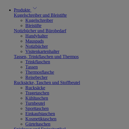
Produkte
Kugelschreiber und Bleistifte
Kugelschreiber
Bleistifte
Notizbücher und Bürobedarf
Handyhalter
Mauspads
Notizbücher
Visitenkartenhalter
Tassen, Trinkflaschen und Thermos
Trinkflaschen
Tassen
Thermosflasche
Reisebecher
Rucksäcke, Taschen und Stoffbeutel
Rucksäcke
Tragetaschen
Kühltaschen
Turnbeutel
Sporttaschen
Einkaufstaschen
Kosmetiktaschen
Gürteltaschen