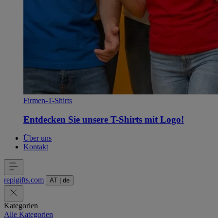
Firmen-T-Shirts
Entdecken Sie unsere T-Shirts mit Logo!
Über uns
Kontakt
repigifts
.
com
AT
|
de
Kategorien
Alle Kategorien