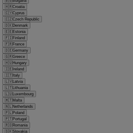
🇧🇬
Bulgaria
🇭🇷
Croatia
🇨🇾
Cyprus
🇨🇿
Czech Republic
🇩🇰
Denmark
🇪🇪
Estonia
🇫🇮
Finland
🇫🇷
France
🇩🇪
Germany
🇬🇷
Greece
🇭🇺
Hungary
🇮🇪
Ireland
🇮🇹
Italy
🇱🇻
Latvia
🇱🇹
Lithuania
🇱🇺
Luxembourg
🇲🇹
Malta
🇳🇱
Netherlands
🇵🇱
Poland
🇵🇹
Portugal
🇷🇴
Romania
🇸🇰
Slovakia