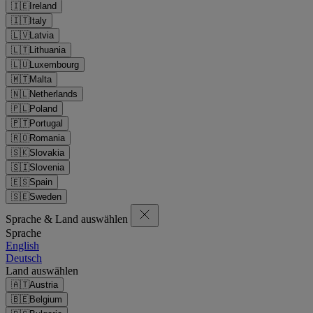
🇮🇪
Ireland
🇮🇹
Italy
🇱🇻
Latvia
🇱🇹
Lithuania
🇱🇺
Luxembourg
🇲🇹
Malta
🇳🇱
Netherlands
🇵🇱
Poland
🇵🇹
Portugal
🇷🇴
Romania
🇸🇰
Slovakia
🇸🇮
Slovenia
🇪🇸
Spain
🇸🇪
Sweden
Sprache & Land auswählen
Sprache
English
Deutsch
Land auswählen
🇦🇹
Austria
🇧🇪
Belgium