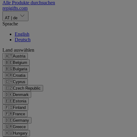
Alle Produkte durchsuchen
repigifts
.
com
AT
|
de
Sprache
English
Deutsch
Land auswählen
🇦🇹
Austria
🇧🇪
Belgium
🇧🇬
Bulgaria
🇭🇷
Croatia
🇨🇾
Cyprus
🇨🇿
Czech Republic
🇩🇰
Denmark
🇪🇪
Estonia
🇫🇮
Finland
🇫🇷
France
🇩🇪
Germany
🇬🇷
Greece
🇭🇺
Hungary