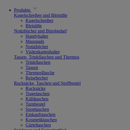
Produkte
Kugelschreiber und Bleistifte
Kugelschreiber
Bleistifte
Notizbücher und Bürobedarf
Handyhalter
Mauspads
Notizbücher
Visitenkartenhalter
Tassen, Trinkflaschen und Thermos
Trinkflaschen
Tassen
Thermosflasche
Reisebecher
Rucksäcke, Taschen und Stoffbeutel
Rucksäcke
Tragetaschen
Kühltaschen
Turnbeutel
Sporttaschen
Einkaufstaschen
Kosmetiktaschen
Gürteltaschen