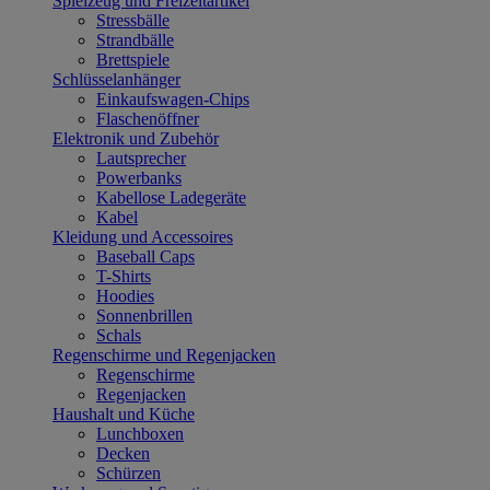
Spielzeug und Freizeitartikel
Stressbälle
Strandbälle
Brettspiele
Schlüsselanhänger
Einkaufswagen-Chips
Flaschenöffner
Elektronik und Zubehör
Lautsprecher
Powerbanks
Kabellose Ladegeräte
Kabel
Kleidung und Accessoires
Baseball Caps
T-Shirts
Hoodies
Sonnenbrillen
Schals
Regenschirme und Regenjacken
Regenschirme
Regenjacken
Haushalt und Küche
Lunchboxen
Decken
Schürzen