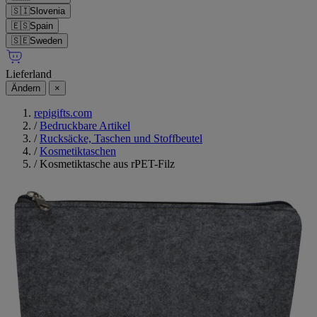
🇸🇮
Slovenia
🇪🇸
Spain
🇸🇪
Sweden
Lieferland
Ändern
×
repigifts.com
/
Bedruckbare Artikel
/
Rucksäcke, Taschen und Stoffbeutel
/
Kosmetiktaschen
/
Kosmetiktasche aus rPET-Filz