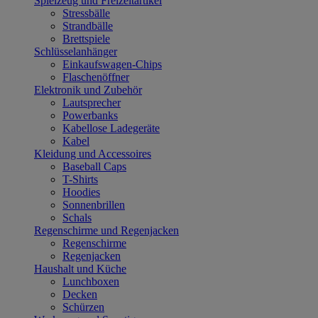
Spielzeug und Freizeitartikel
Stressbälle
Strandbälle
Brettspiele
Schlüsselanhänger
Einkaufswagen-Chips
Flaschenöffner
Elektronik und Zubehör
Lautsprecher
Powerbanks
Kabellose Ladegeräte
Kabel
Kleidung und Accessoires
Baseball Caps
T-Shirts
Hoodies
Sonnenbrillen
Schals
Regenschirme und Regenjacken
Regenschirme
Regenjacken
Haushalt und Küche
Lunchboxen
Decken
Schürzen